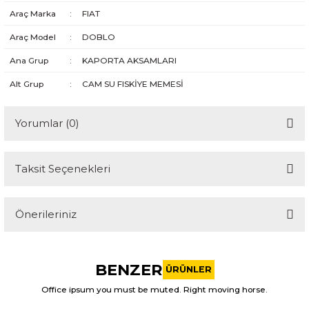
Araç Marka
:
FIAT
Araç Model
:
DOBLO
Ana Grup
:
KAPORTA AKSAMLARI
Alt Grup
:
CAM SU FISKİYE MEMESİ
Yorumlar (0)
Taksit Seçenekleri
Bu ürüne ilk yorumu siz yapın!
Önerileriniz
Yorum Yaz
Bu ürünün fiyat bilgisi, resim, ürün açıklamalarında ve diğer
konularda yetersiz gördüğünüz noktaları öneri formunu
BENZER
kullanarak tarafımıza iletebilirsiniz.
ÜRÜNLER
Görüş ve önerileriniz için teşekkür ederiz.
Office ipsum you must be muted. Right moving horse.