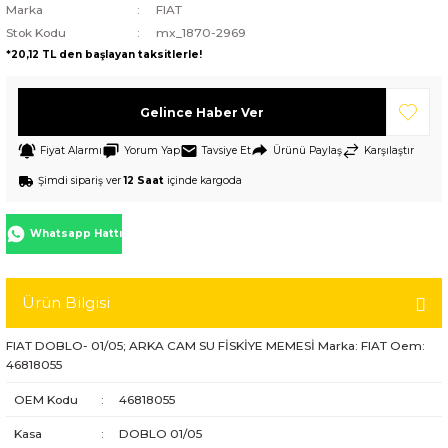
Marka
FIAT
Stok Kodu
mx_1870-2969
*20,12 TL den başlayan taksitlerle!
Gelince Haber Ver
Fiyat Alarmı
Yorum Yap
Tavsiye Et
Ürünü Paylaş
Karşılaştır
Şimdi sipariş ver
12 Saat
içinde kargoda
Whatsapp Hattı
Ürün Bilgisi
FIAT DOBLO- 01/05; ARKA CAM SU FİSKİYE MEMESİ Marka: FIAT Oem:
46818055
OEM Kodu
:
46818055
Kasa
:
DOBLO 01/05