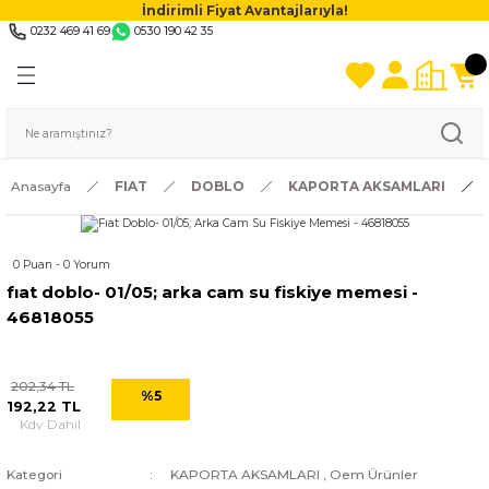
İndirimli Fiyat Avantajlarıyla!
0232 469 41 69
0530 190 42 35
Anasayfa
FIAT
DOBLO
KAPORTA AKSAMLARI
0 Puan - 0 Yorum
fıat doblo- 01/05; arka cam su fiskiye memesi -
46818055
202,34 TL
%5
192,22 TL
Kdv Dahil
Kategori
KAPORTA AKSAMLARI
,
Oem Ürünler