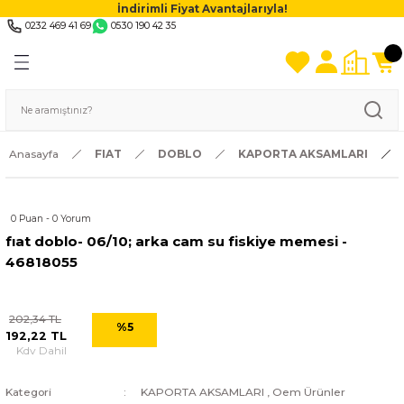
İndirimli Fiyat Avantajlarıyla!
0232 469 41 69
0530 190 42 35
Anasayfa
FIAT
DOBLO
KAPORTA AKSAMLARI
0 Puan - 0 Yorum
fıat doblo- 06/10; arka cam su fiskiye memesi -
46818055
202,34 TL
%5
192,22 TL
Kdv Dahil
Kategori
KAPORTA AKSAMLARI
,
Oem Ürünler