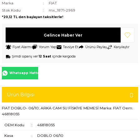
Marka
FIAT
Stok Kodu
mx_1871-2969
*20,12 TL den başlayan taksitlerle!
Gelince Haber Ver
Fiyat Alarmı
Yorum Yap
Tavsiye Et
Ürünü Paylaş
Karşılaştır
Şimdi sipariş ver
12 Saat
içinde kargoda
Whatsapp Hattı
Ürün Bilgisi
FIAT DOBLO- 06/10; ARKA CAM SU FİSKİYE MEMESİ Marka: FIAT Oem:
46818055
OEM Kodu
:
46818055
Kasa
:
DOBLO 06/10