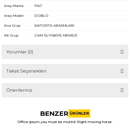
Araç Marka
:
FIAT
Araç Model
:
DOBLO
Ana Grup
:
KAPORTA AKSAMLARI
Alt Grup
:
CAM SU FISKİYE MEMESİ
Yorumlar (0)
Taksit Seçenekleri
Bu ürüne ilk yorumu siz yapın!
Önerileriniz
Yorum Yaz
Bu ürünün fiyat bilgisi, resim, ürün açıklamalarında ve diğer
konularda yetersiz gördüğünüz noktaları öneri formunu
BENZER
kullanarak tarafımıza iletebilirsiniz.
ÜRÜNLER
Görüş ve önerileriniz için teşekkür ederiz.
Office ipsum you must be muted. Right moving horse.