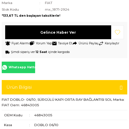
Marka
FIAT
Stok Kodu
mx_1871-2924
*133,67 TL den başlayan taksitlerle!
Gelince Haber Ver
Fiyat Alarmı
Yorum Yap
Tavsiye Et
Ürünü Paylaş
Karşılaştır
Şimdi sipariş ver
12 Saat
içinde kargoda
Whatsapp Hattı
Ürün Bilgisi
FIAT DOBLO- 06/10; SÜRGÜLÜ KAPI ORTA RAY BAĞLANTISI SOL Marka:
FIAT Oem: 46843005
OEM Kodu
:
46843005
Kasa
:
DOBLO 06/10