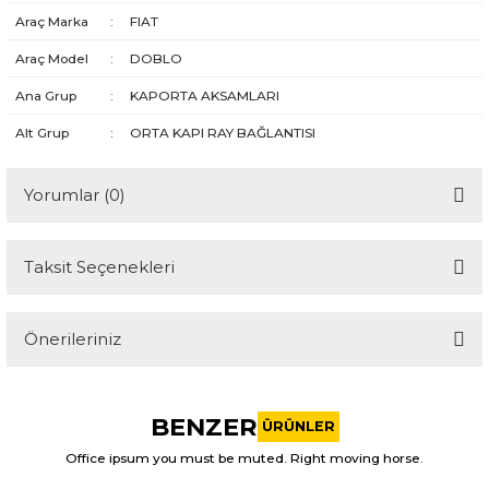
Araç Marka
:
FIAT
Araç Model
:
DOBLO
Ana Grup
:
KAPORTA AKSAMLARI
Alt Grup
:
ORTA KAPI RAY BAĞLANTISI
Yorumlar (0)
Taksit Seçenekleri
Bu ürüne ilk yorumu siz yapın!
Önerileriniz
Yorum Yaz
Bu ürünün fiyat bilgisi, resim, ürün açıklamalarında ve diğer
konularda yetersiz gördüğünüz noktaları öneri formunu
BENZER
kullanarak tarafımıza iletebilirsiniz.
ÜRÜNLER
Görüş ve önerileriniz için teşekkür ederiz.
Office ipsum you must be muted. Right moving horse.