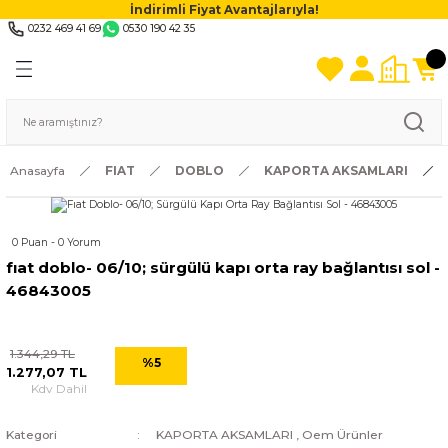
İndirimli Fiyat Avantajlarıyla!
0232 469 41 69
0530 190 42 35
Anasayfa
FIAT
DOBLO
KAPORTA AKSAMLARI
0 Puan - 0 Yorum
fıat doblo- 06/10; sürgülü kapı orta ray bağlantısı sol -
46843005
1.344,29 TL
%5
1.277,07 TL
Kdv Dahil
Kategori
KAPORTA AKSAMLARI
,
Oem Ürünler