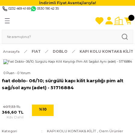
İndirimli Fiyat Avantajlarıyla!
0232 469 41 69
0530 190 42 35
Anasayfa
FIAT
DOBLO
KAPI KOLU KONTAK& KİLİT
0 Puan - 0 Yorum
fıat doblo- 06/10; sürgülü kapı kilit karşılığı pim alt
sağ/sol aynı (adet) - 51716884
407,33 TL
%10
366,60 TL
Kdv Dahil
Kategori
KAPI KOLU KONTAK& KİLİT
,
Oem Ürünler