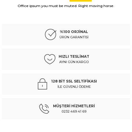
Görüş ve önerileriniz için teşekkür ederiz.
Office ipsum you must be muted. Right moving horse.
FIAT
%10
Ürün resmi kalitesiz, bozuk veya görüntülenemiyor.
fıat doblo- 15/23; kaput kilidi - 52046011
Ürün açıklamasında eksik bilgiler bulunuyor.
%100 ORJİNAL
Ürün bilgilerinde hatalar bulunuyor.
ÜRÜN GARANTİSİ
Ürün fiyatı diğer sitelerden daha pahalı.
809,03 TL
898,93 TL
Kdv Dahil
Bu ürüne benzer farklı alternatifler olmalı.
HIZLI TESLİMAT
AYNI GÜN KARGO
Sepete Ekle
FIAT
%10
128 BİT SSL SELTİFİKASI
fıat doblo- 11/15; ön kapı i̇ç açma kolu sol (hushan) - 735460745
İLE GÜVENLİ ÖDEME
Gönder
MÜŞTERİ HİZMETLERİ
588,99 TL
654,44 TL
Kdv Dahil
0232 469 41 69
Sepete Ekle