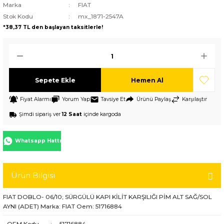
Marka
FIAT
Stok Kodu
mx_1871-2547A
*38,37 TL den başlayan taksitlerle!
Sepete Ekle
Hemen Al
Fiyat Alarmı
Yorum Yap
Tavsiye Et
Ürünü Paylaş
Karşılaştır
Şimdi sipariş ver
12 Saat
içinde kargoda
Whatsapp Hattı
Ürün Bilgisi
FIAT DOBLO- 06/10; SÜRGÜLÜ KAPI KİLİT KARŞILIĞI PİM ALT SAĞ/SOL
AYNI (ADET) Marka: FIAT Oem: 51716884
OEM Kodu
:
51716884