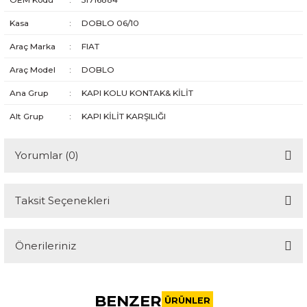
Kasa
:
DOBLO 06/10
Araç Marka
:
FIAT
Araç Model
:
DOBLO
Ana Grup
:
KAPI KOLU KONTAK& KİLİT
Alt Grup
:
KAPI KİLİT KARŞILIĞI
Yorumlar (0)
Taksit Seçenekleri
Bu ürüne ilk yorumu siz yapın!
Önerileriniz
Yorum Yaz
Bu ürünün fiyat bilgisi, resim, ürün açıklamalarında ve diğer
konularda yetersiz gördüğünüz noktaları öneri formunu
BENZER
kullanarak tarafımıza iletebilirsiniz.
ÜRÜNLER