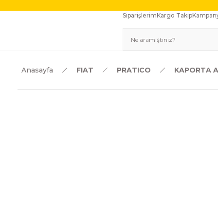
Siparişlerim
Kargo Takip
Kampany
Anasayfa
FIAT
PRATICO
KAPORTA A