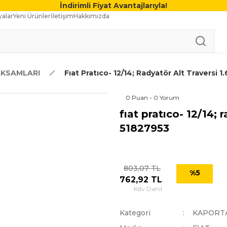
İndirimli Fiyat Avantajlarıyla!
alar
Yeni Ürünler
İletişim
Hakkımızda
KSAMLARI
Fıat Pratıco- 12/14; Radyatör Alt Traversi 1
0 Puan - 0 Yorum
fıat pratıco- 12/14; r
51827953
803,07 TL
%5
762,92 TL
Kdv Dahil
Kategori
KAPORT