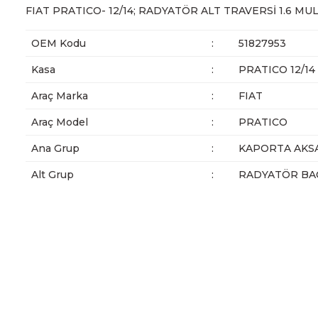
FIAT PRATICO- 12/14; RADYATÖR ALT TRAVERSİ 1.6 MUL
OEM Kodu
:
51827953
Kasa
:
PRATICO 12/14
Araç Marka
:
FIAT
Araç Model
:
PRATICO
Ana Grup
:
KAPORTA AKS
Alt Grup
:
RADYATÖR BAĞ
Bu ürünün fiyat bilgisi, resim, ürün açıklamalarında ve diğer ko
Görüş ve önerileriniz için teşekkür ederiz.
Ürün resmi kalitesiz, bozuk veya görüntülenemiyor.
Ürün açıklamasında eksik bilgiler bulunuyor.
Ürün bilgilerinde hatalar bulunuyor.