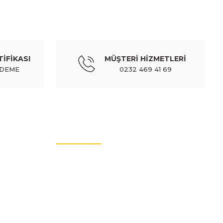
TİFİKASI
MÜŞTERİ HİZMETLERİ
ÖDEME
0232 469 41 69
y) - 9816482780
MÜŞTERİ HİZMETLERİ
İletişim Bilgileri
Üyelik Bilgileri
Sıkça Sorulan Sorular
et (2 parça) - 1632655880
Hakkımızda
Güvenli Alışveriş