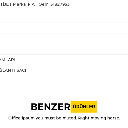
TİJET Marka: FIAT Oem: 51827953
AMLARI
LANTI SACI
nularda yetersiz gördüğünüz noktaları öneri formunu kullanarak tarafı
Bu ürüne ilk yorumu siz yapın!
BENZER
ÜRÜNLER
Yorum Yaz
Office ipsum you must be muted. Right moving horse.