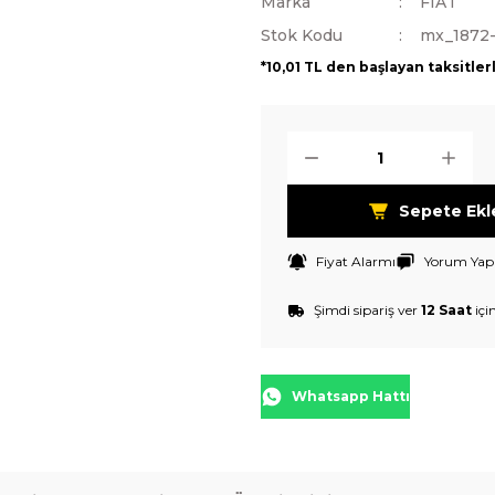
Marka
FIAT
Stok Kodu
mx_1872
*10,01 TL den başlayan taksitler
Sepete Ekl
Fiyat Alarmı
Yorum Yap
Şimdi sipariş ver
12 Saat
içi
Whatsapp Hattı