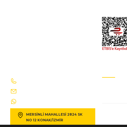
fıat doblo- 15/23; arka çamurluk davlumbazı sol - 5212836
İletişim Formu
Gizlilik Ve GÜv
830,03 TL
922,25 TL
Kdv Dahil
FIAT
%10
fıat doblo- 11/15; arka çamurluk davlumbazı sağ - 520038
830,03 TL
922,25 TL
Kdv Dahil
İletişim Bilgilerimiz
E-Bülten Ab
0232 469 41 69
Sizi ağırlama
FIAT
%10
info@egecakirotomotiv.com.tr
fıat doblo- 15/23; ön panjur siyah nikelaj çıtalı - 735618636
0530 190 42 35
MERSİNLİ MAHALLESİ 2824 SK
2.826,03 TL
3.140,03 TL
Kdv Dahil
NO 12 KONAK/İZMİR