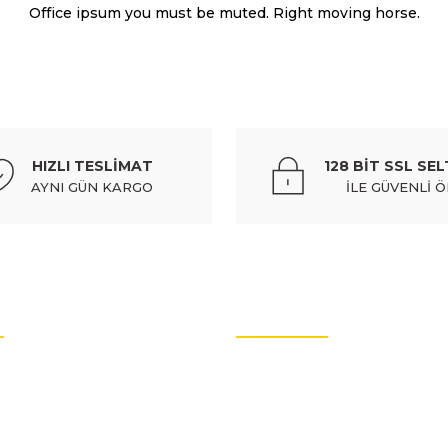
Office ipsum you must be muted. Right moving horse.
FIA
%10
body) - 71740943
fıat doblo- 15/23; ön cam su bidonu/dep
HIZLI TESLİMAT
128 BİT SSL SEL
371,91 TL
413,
AYNI GÜN KARGO
İLE GÜVENLİ 
Gönder
%10
ğı i̇le birlikte) (euro body) - 52046692
fıat doblo- 11/15;
OTO YEDEK PARÇALARI
830
v Dahil
rtları
Oto Yedek Parça
litikası
Audi Yedek Parçaları
FIAT
%10
arımız
Hyundai Yedek Parçaları