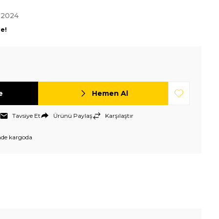
-2024
le!
e
Hemen Al
Tavsiye Et
Ürünü Paylaş
Karşılaştır
nde kargoda