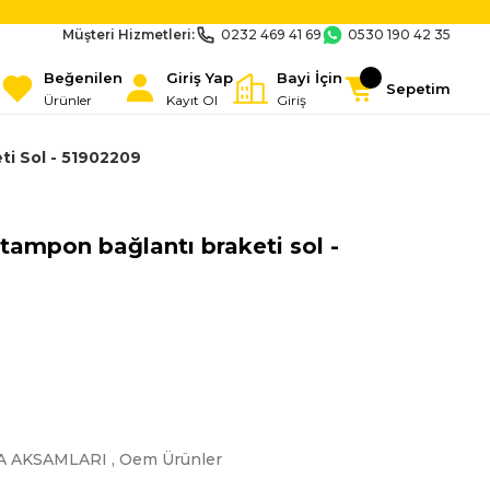
Müşteri Hizmetleri:
0232 469 41 69
0530 190 42 35
Beğenilen
Giriş Yap
Bayi İçin
Sepetim
Ürünler
Kayıt Ol
Giriş
ti Sol - 51902209
n tampon bağlantı braketi sol -
A AKSAMLARI
,
Oem Ürünler