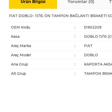
Ürün Bilgisi
Yorumlar (0)
T
FIAT DOBLO- 11/15; ÖN TAMPON BAĞLANTI BRAKETİ SO
OEM Kodu
:
51902209
Kasa
:
DOBLO 11/15 
Araç Marka
:
FIAT
Araç Model
:
DOBLO
Ana Grup
:
KAPORTA AKS
Alt Grup
:
TAMPON BRAK
Bu ürünün fiyat bilgisi, resim, ürün açıklamalarında ve diğer ko
Görüş ve önerileriniz için teşekkür ederiz.
Ürün resmi kalitesiz, bozuk veya görüntülenemiyor.