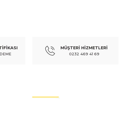
T
osu dolum borusu (kapaklı) - 52046692
TİFİKASI
MÜŞTERİ HİZMETLERİ
24 TL
Kdv Dahil
ÖDEME
0232 469 41 69
FIAT
 arka çamurluk davlumbazı sol - 52128366
MÜŞTERİ HİZMETLERİ
,03 TL
922,25 TL
Kdv Dahil
İletişim Bilgileri
Üyelik Bilgileri
Sıkça Sorulan Sorular