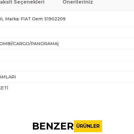
aksit Seçenekleri
Önerileriniz
L Marka: FIAT Oem: 51902209
(COMBİ/CARGO/PANORAMA)
AMLARI
ETİ
nularda yetersiz gördüğünüz noktaları öneri formunu kullanarak tarafı
Bu ürüne ilk yorumu siz yapın!
BENZER
ÜRÜNLER
Yorum Yaz