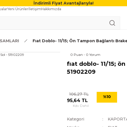
İndirimli Fiyat Avantajlarıyla!
alar
Yeni Ürünler
İletişim
Hakkımızda
SAMLARI
Fıat Doblo- 11/15; Ön Tampon Bağlantı Brake
0 Puan - 0 Yorum
fıat doblo- 11/15; ö
51902209
106,27 TL
%10
95,64 TL
Kdv Dahil
Kategori
KAPORT