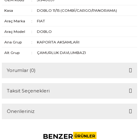
Kasa
:
DOBLO 11/15 (COMBİ/CARGO/PANORAMA)
Araç Marka
:
FIAT
Araç Model
:
DOBLO
Ana Grup
:
KAPORTA AKSAMLARI
Alt Grup
:
ÇAMURLUK DAVLUMBAZI
Yorumlar (0)
Taksit Seçenekleri
Bu ürüne ilk yorumu siz yapın!
Önerileriniz
Yorum Yaz
Bu ürünün fiyat bilgisi, resim, ürün açıklamalarında ve diğer
konularda yetersiz gördüğünüz noktaları öneri formunu
BENZER
kullanarak tarafımıza iletebilirsiniz.
ÜRÜNLER