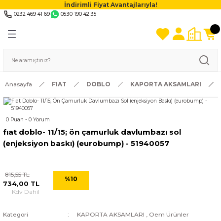
İndirimli Fiyat Avantajlarıyla!
0232 469 41 69
0530 190 42 35
Anasayfa
FIAT
DOBLO
KAPORTA AKSAMLARI
0 Puan - 0 Yorum
fıat doblo- 11/15; ön çamurluk davlumbazı sol
(enjeksiyon baskı) (eurobump) - 51940057
815,55 TL
%10
734,00 TL
Kdv Dahil
Kategori
KAPORTA AKSAMLARI
,
Oem Ürünler