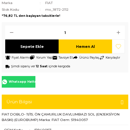
Marka
FIAT
Stok Kodu
mx_1872-2112
*76,82 TL den başlayan taksitlerle!
Sepete Ekle
Hemen Al
Fiyat Alarmı
Yorum Yap
Tavsiye Et
Ürünü Paylaş
Karşılaştır
Şimdi sipariş ver
12 Saat
içinde kargoda
Whatsapp Hattı
Ürün Bilgisi
FIAT DOBLO- 11/15; ÖN ÇAMURLUK DAVLUMBAZI SOL (ENJEKSİYON
BASKI) (EUROBUMP) Marka: FIAT Oem: 51940057
OEM Kodu
:
51940057