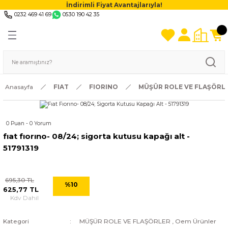
İndirimli Fiyat Avantajlarıyla!
0232 469 41 69
0530 190 42 35
Anasayfa
FIAT
FIORINO
MÜŞÜR ROLE VE FLAŞÖRL
0 Puan - 0 Yorum
fıat fıorıno- 08/24; sigorta kutusu kapağı alt -
51791319
695,30 TL
%10
625,77 TL
Kdv Dahil
Kategori
MÜŞÜR ROLE VE FLAŞÖRLER
,
Oem Ürünler