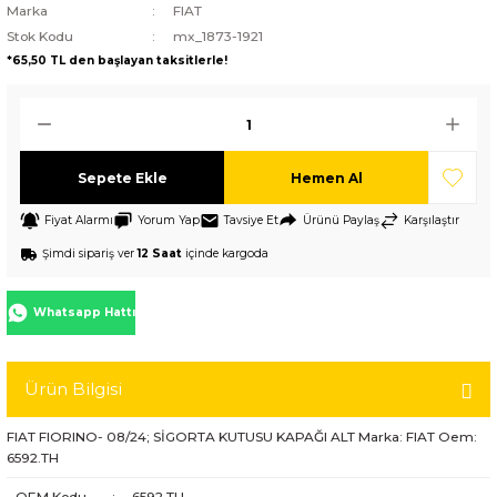
Marka
FIAT
Stok Kodu
mx_1873-1921
*65,50 TL den başlayan taksitlerle!
Sepete Ekle
Hemen Al
Fiyat Alarmı
Yorum Yap
Tavsiye Et
Ürünü Paylaş
Karşılaştır
Şimdi sipariş ver
12 Saat
içinde kargoda
Whatsapp Hattı
Ürün Bilgisi
FIAT FIORINO- 08/24; SİGORTA KUTUSU KAPAĞI ALT Marka: FIAT Oem:
6592.TH
OEM Kodu
:
6592.TH