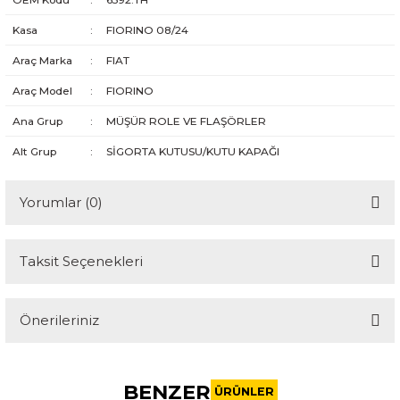
Kasa
:
FIORINO 08/24
Araç Marka
:
FIAT
Araç Model
:
FIORINO
Ana Grup
:
MÜŞÜR ROLE VE FLAŞÖRLER
Alt Grup
:
SİGORTA KUTUSU/KUTU KAPAĞI
Yorumlar (0)
Taksit Seçenekleri
Bu ürüne ilk yorumu siz yapın!
Önerileriniz
Yorum Yaz
Bu ürünün fiyat bilgisi, resim, ürün açıklamalarında ve diğer
konularda yetersiz gördüğünüz noktaları öneri formunu
BENZER
kullanarak tarafımıza iletebilirsiniz.
ÜRÜNLER