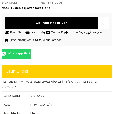
Stok Kodu
mx_1878-2901
*9,48 TL den başlayan taksitlerle!
Gelince Haber Ver
Fiyat Alarmı
Yorum Yap
Tavsiye Et
Ürünü Paylaş
Karşılaştır
Şimdi sipariş ver
12 Saat
içinde kargoda
Whatsapp Hattı
Ürün Bilgisi
FIAT PRATICO- 12/14; KAPI AYNA SİNYALİ SAĞ Marka: FIAT Oem:
71765377
OEM Kodu
:
71765377
Kasa
:
PRATICO 12/14
Araç Marka
:
FIAT