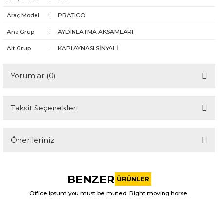
Araç Model
:
PRATICO
Ana Grup
:
AYDINLATMA AKSAMLARI
Alt Grup
:
KAPI AYNASI SİNYALİ
Yorumlar (0)
Taksit Seçenekleri
Bu ürüne ilk yorumu siz yapın!
Önerileriniz
Yorum Yaz
Bu ürünün fiyat bilgisi, resim, ürün açıklamalarında ve diğer
konularda yetersiz gördüğünüz noktaları öneri formunu
BENZER
kullanarak tarafımıza iletebilirsiniz.
ÜRÜNLER
Görüş ve önerileriniz için teşekkür ederiz.
Office ipsum you must be muted. Right moving horse.
HYUNDAI
%10
Ürün resmi kalitesiz, bozuk veya görüntülenemiyor.