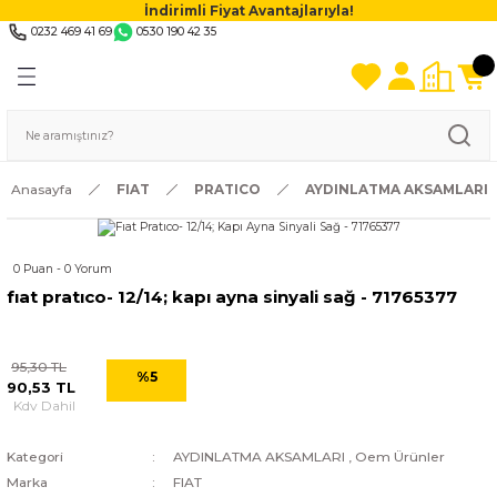
İndirimli Fiyat Avantajlarıyla!
0232 469 41 69
0530 190 42 35
Anasayfa
FIAT
PRATICO
AYDINLATMA AKSAMLARI
0 Puan - 0 Yorum
fıat pratıco- 12/14; kapı ayna sinyali sağ - 71765377
95,30 TL
%5
90,53 TL
Kdv Dahil
Kategori
AYDINLATMA AKSAMLARI
,
Oem Ürünler
Marka
FIAT