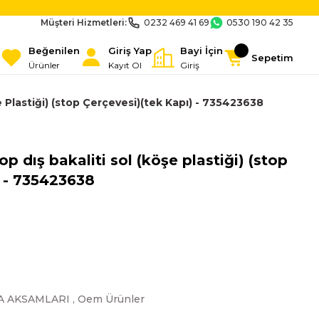
Müşteri Hizmetleri:
0232 469 41 69
0530 190 42 35
Beğenilen
Giriş Yap
Bayi İçin
Sepetim
Ürünler
Kayıt Ol
Giriş
e Plastiği) (stop Çerçevesi)(tek Kapı) - 735423638
op dış bakaliti sol (köşe plastiği) (stop
) - 735423638
A AKSAMLARI
,
Oem Ürünler