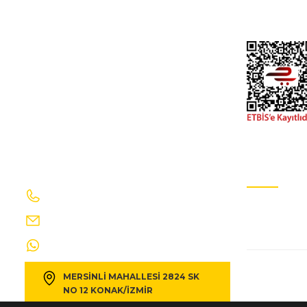
fıat doblo- 15/23; arka çamurluk davlumbazı sol - 5212836
İletişim Formu
Gizlilik Ve GÜv
830,03 TL
922,25 TL
Kdv Dahil
FIAT
%10
fıat doblo- 11/15; arka çamurluk davlumbazı sağ - 520038
830,03 TL
922,25 TL
Kdv Dahil
İletişim Bilgilerimiz
E-Bülten Ab
0232 469 41 69
Sizi ağırlama
FIAT
%10
info@egecakirotomotiv.com.tr
fıat doblo- 15/23; ön panjur siyah nikelaj çıtalı - 735618636
0530 190 42 35
MERSİNLİ MAHALLESİ 2824 SK
2.826,03 TL
3.140,03 TL
Kdv Dahil
NO 12 KONAK/İZMİR