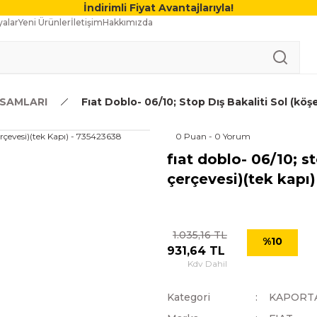
İndirimli Fiyat Avantajlarıyla!
alar
Yeni Ürünler
İletişim
Hakkımızda
SAMLARI
Fıat Doblo- 06/10; Stop Dış Bakaliti Sol (köş
0 Puan - 0 Yorum
fıat doblo- 06/10; st
çerçevesi)(tek kapı
1.035,16 TL
%10
931,64 TL
Kdv Dahil
Kategori
KAPORT