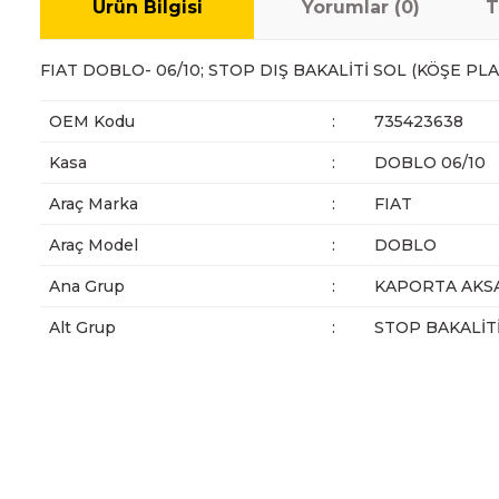
Ürün Bilgisi
Yorumlar (0)
T
FIAT DOBLO- 06/10; STOP DIŞ BAKALİTİ SOL (KÖŞE PLA
OEM Kodu
:
735423638
Kasa
:
DOBLO 06/10
Araç Marka
:
FIAT
Araç Model
:
DOBLO
Ana Grup
:
KAPORTA AKS
Alt Grup
:
STOP BAKALİT
Bu ürünün fiyat bilgisi, resim, ürün açıklamalarında ve diğer ko
Görüş ve önerileriniz için teşekkür ederiz.
Ürün resmi kalitesiz, bozuk veya görüntülenemiyor.