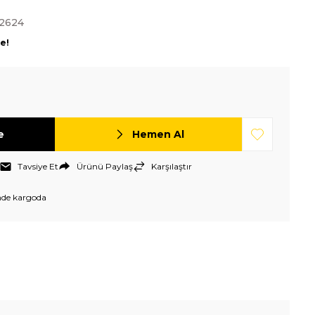
2624
le!
e
Hemen Al
Tavsiye Et
Ürünü Paylaş
Karşılaştır
nde kargoda