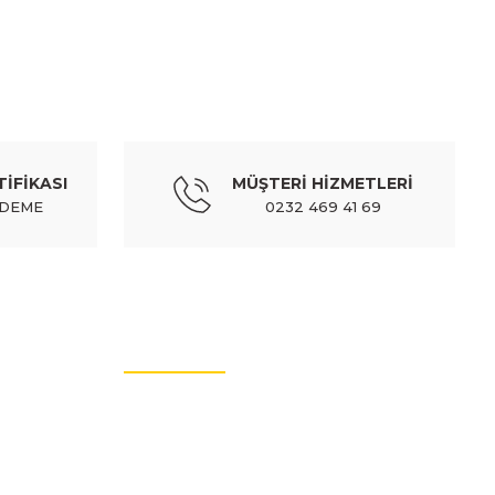
T
osu dolum borusu (kapaklı) - 52046692
TİFİKASI
MÜŞTERİ HİZMETLERİ
24 TL
Kdv Dahil
ÖDEME
0232 469 41 69
FIAT
 arka çamurluk davlumbazı sol - 52128366
MÜŞTERİ HİZMETLERİ
,03 TL
922,25 TL
Kdv Dahil
İletişim Bilgileri
Üyelik Bilgileri
Sıkça Sorulan Sorular