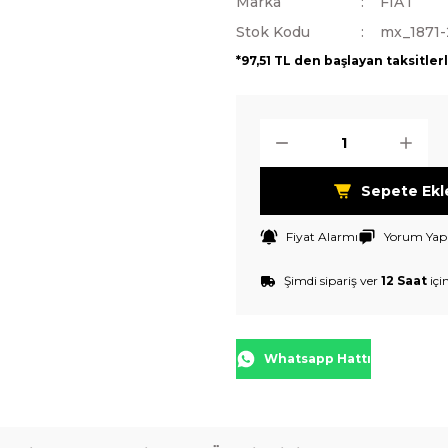
Marka
FIAT
Stok Kodu
mx_1871-
*97,51 TL den başlayan taksitler
Sepete Ekl
Fiyat Alarmı
Yorum Yap
Şimdi sipariş ver
12 Saat
içi
Whatsapp Hattı