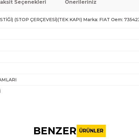
aksit Seçenekleri
Önerileriniz
STİĞİ) (STOP ÇERÇEVESİ)(TEK KAPI) Marka: FIAT Oem: 73542
AMLARI
İ
nularda yetersiz gördüğünüz noktaları öneri formunu kullanarak tarafı
Bu ürüne ilk yorumu siz yapın!
BENZER
ÜRÜNLER
Yorum Yaz