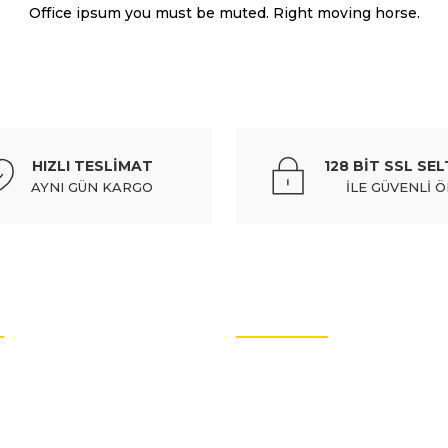
Office ipsum you must be muted. Right moving horse.
FIA
%10
body) - 71740943
fıat doblo- 15/23; ön cam su bidonu/dep
HIZLI TESLİMAT
128 BİT SSL SEL
371,91 TL
413,
AYNI GÜN KARGO
İLE GÜVENLİ 
Gönder
%10
ğı i̇le birlikte) (euro body) - 52046692
fıat doblo- 11/15;
OTO YEDEK PARÇALARI
830
v Dahil
rtları
Oto Yedek Parça
litikası
Audi Yedek Parçaları
FIAT
%10
arımız
Hyundai Yedek Parçaları