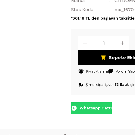
Marka
CITROE
Stok Kodu
mx_1670
*301,18 TL den başlayan taksitle
Sepete Ekl
Fiyat Alarmı
Yorum Yap
Şimdi sipariş ver
12 Saat
içi
Whatsapp Hattı