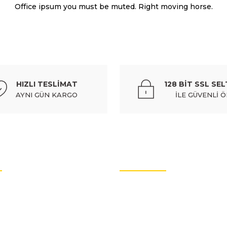
Office ipsum you must be muted. Right moving horse.
HYUNDAI
%10
suz (tw) - 9222en
hyundaı starex- minibüs- 98/08; silgi m
HIZLI TESLİMAT
128 BİT SSL SEL
1.036,85 TL
1.152,05 TL
Kdv Dah
AYNI GÜN KARGO
İLE GÜVENLİ 
Gönder
%10
ol (euro body) - 87441-43001
hyundaı h100- minibüs- 97/
OTO YEDEK PARÇALARI
il
rtları
Oto Yedek Parça
litikası
Audi Yedek Parçaları
%10
arımız
Hyundai Yedek Parçaları