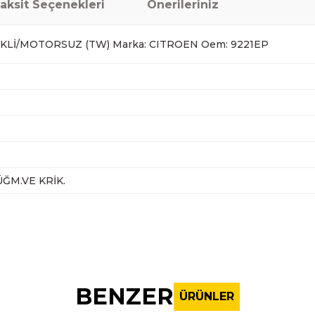
aksit Seçenekleri
Önerileriniz
KLİ/MOTORSUZ (TW) Marka: CITROEN Oem: 9221EP
ĞM.VE KRİK.
nularda yetersiz gördüğünüz noktaları öneri formunu kullanarak tarafı
Bu ürüne ilk yorumu siz yapın!
BENZER
ÜRÜNLER
Yorum Yaz