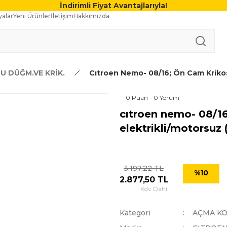
İndirimli Fiyat Avantajlarıyla!
alar
Yeni Ürünler
İletişim
Hakkımızda
U DÜĞM.VE KRİK.
Cıtroen Nemo- 08/16; Ön Cam Krikosu
0 Puan - 0 Yorum
cıtroen nemo- 08/16
elektrikli/motorsuz 
3.197,22 TL
%10
2.877,50 TL
Kdv Dahil
Kategori
AÇMA KO