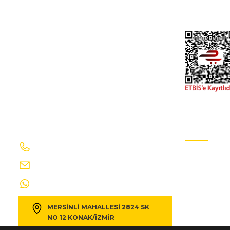
hyundaı h100- mınıbüs- 94/96; ayak basamak plastıgı sol
İletişim Formu
Gizlilik Ve GÜv
367,68 TL
408,53 TL
Kdv Dahil
MITSUBISHI
%10
mıtsubıshı l300- mınıbüs- 88/09; ayak basamak plastıgı 
367,68 TL
408,53 TL
Kdv Dah
İletişim Bilgilerimiz
E-Bülten Ab
0232 469 41 69
Sizi ağırlama
HYUNDAI
%10
info@egecakirotomotiv.com.tr
hyundaı h100- minibüs- 97/08; ayak basamak plastiği sa
0530 190 42 35
MERSİNLİ MAHALLESİ 2824 SK
367,68 TL
408,53 TL
Kdv Dahi
NO 12 KONAK/İZMİR