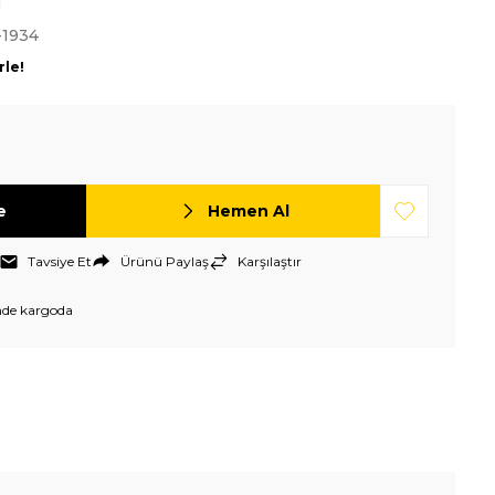
N
-1934
rle!
e
Hemen Al
Tavsiye Et
Ürünü Paylaş
Karşılaştır
nde kargoda