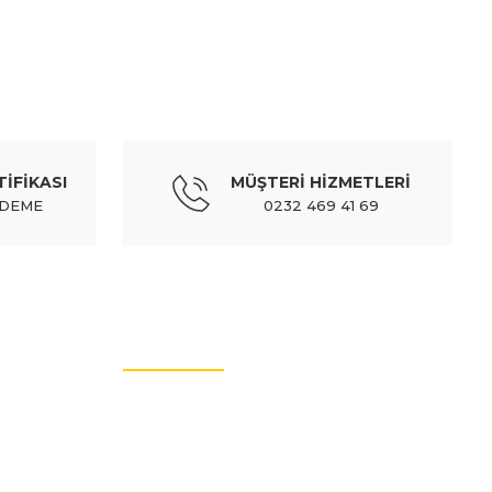
anevra kolu
TİFİKASI
MÜŞTERİ HİZMETLERİ
il
ÖDEME
0232 469 41 69
HYUNDAI
08; ayak basamak plastiği sol (euro body) - 87441-43001
MÜŞTERİ HİZMETLERİ
367,68 TL
408,53 TL
Kdv Dahil
İletişim Bilgileri
Üyelik Bilgileri
MITSUBISHI
Sıkça Sorulan Sorular