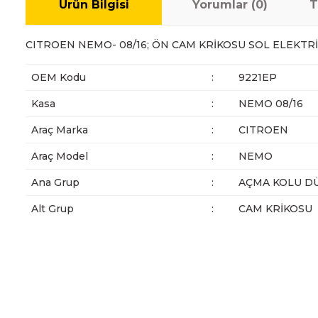
Ürün Bilgisi
Yorumlar (0)
T
CITROEN NEMO- 08/16; ÖN CAM KRİKOSU SOL ELEKTRİ
OEM Kodu
:
9221EP
Kasa
:
NEMO 08/16
Araç Marka
:
CITROEN
Araç Model
:
NEMO
Ana Grup
:
AÇMA KOLU DÜ
Alt Grup
:
CAM KRİKOSU
Bu ürünün fiyat bilgisi, resim, ürün açıklamalarında ve diğer ko
Görüş ve önerileriniz için teşekkür ederiz.
Ürün resmi kalitesiz, bozuk veya görüntülenemiyor.