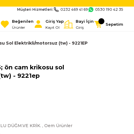
Müşteri Hizmetleri:
0232 469 41 69
0530 190 42 35
Beğenilen
Giriş Yap
Bayi İçin
Sepetim
Ürünler
Kayıt Ol
Giriş
 Sol Elektrikli/motorsuz (tw) - 9221EP
; ön cam krikosu sol
(tw) - 9221ep
LU DÜĞM.VE KRİK.
,
Oem Ürünler