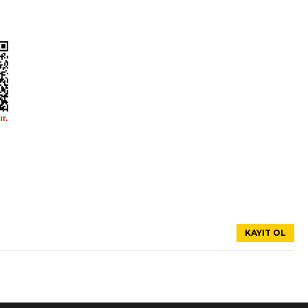
 (euro body) - 87441-43001
mıtsubıshı l300- mınıbüs- 88/
Volvo Yedek Parçaları
enlik
Citroen Yedek Parçaları
3
Mercedes Yedek Parçaları
Renault Yedek Parçaları
Ford Yedek Parçaları
Opel Yedek Parçaları
sag (euro body) - 87442-43001
Peugeot Yedek Parçaları
Dacia Yedek Parçaları
il
oneliği
ktan büyük mutluluk duyuyoruz,
KAYIT OL
ğ (euro body) - 87442-43001
l