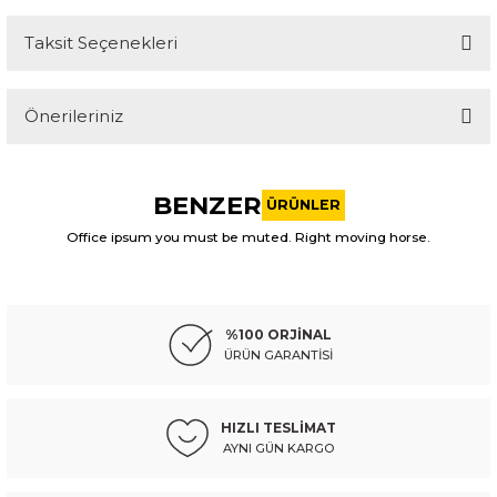
Taksit Seçenekleri
Bu ürüne ilk yorumu siz yapın!
Önerileriniz
Yorum Yaz
Bu ürünün fiyat bilgisi, resim, ürün açıklamalarında ve diğer
konularda yetersiz gördüğünüz noktaları öneri formunu
BENZER
kullanarak tarafımıza iletebilirsiniz.
ÜRÜNLER
Görüş ve önerileriniz için teşekkür ederiz.
Office ipsum you must be muted. Right moving horse.
ITAQI
Ürün resmi kalitesiz, bozuk veya görüntülenemiyor.
chery akülatör şanzıman tiggo pro 7 22-24/tiggo pro 8 22-24/omoda 5 22-
Ürün açıklamasında eksik bilgiler bulunuyor.
%100 ORJİNAL
Ürün bilgilerinde hatalar bulunuyor.
ÜRÜN GARANTİSİ
Ürün fiyatı diğer sitelerden daha pahalı.
4.914,53 TL
Kdv Dahil
Bu ürüne benzer farklı alternatifler olmalı.
HIZLI TESLİMAT
AYNI GÜN KARGO
Sepete Ekle