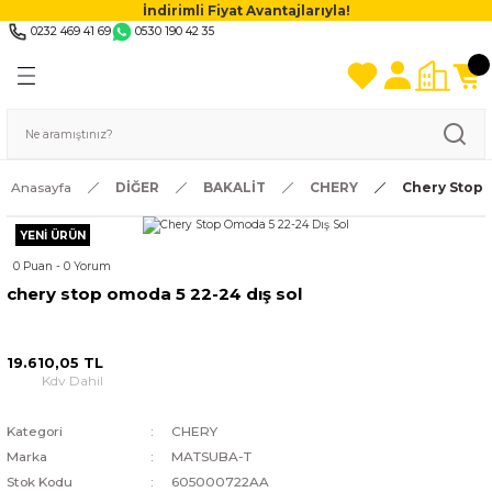
İndirimli Fiyat Avantajlarıyla!
0232 469 41 69
0530 190 42 35
Anasayfa
DİĞER
BAKALİT
CHERY
Chery Stop 
YENİ ÜRÜN
0 Puan - 0 Yorum
chery stop omoda 5 22-24 dış sol
19.610,05 TL
Kdv Dahil
Kategori
CHERY
Marka
MATSUBA-T
Stok Kodu
605000722AA