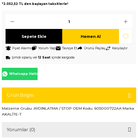
*2.052,52 TL den başlayan taksitlerle!
Sepete Ekle
Hemen Al
Fiyat Alarmı
Yorum Yap
Tavsiye Et
Ürünü Paylaş
Karşılaştır
Şimdi sipariş ver
12 Saat
içinde kargoda
Whatsapp Hattı
Ürün Bilgisi
Malzeme Grubu: AYDINLATMA / STOP OEM Kodu: 605000722AA Marka:
AKALİTE-T
Yorumlar (0)