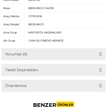
Kasa
:
BERLINGO 04/08
Araç Marka
:
CITROEN
Araç Model
:
BERLINGO
Ana Grup
:
KAPORTA AKSAMLARI
Alt Grup
:
CAM SU FISKİYE MEMESİ
Yorumlar (0)
Taksit Seçenekleri
Bu ürüne ilk yorumu siz yapın!
Önerileriniz
Yorum Yaz
Bu ürünün fiyat bilgisi, resim, ürün açıklamalarında ve diğer
konularda yetersiz gördüğünüz noktaları öneri formunu
BENZER
kullanarak tarafımıza iletebilirsiniz.
ÜRÜNLER