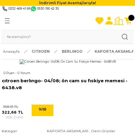
İndirimli Fiyat Avantajlarıyla!
0232 469 41 69
0530 190 42 35
Anasayfa
CITROEN
BERLINGO
KAPORTA AKSAMLA
0 Puan - 0 Yorum
cıtroen berlıngo- 04/08; ön cam su fıskiye memesi -
6438.v8
358,51 TL
%10
322,66 TL
Kdv Dahil
Kategori
KAPORTA AKSAMLARI
,
Oem Ürünler