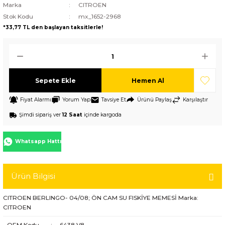
Marka
CITROEN
Stok Kodu
mx_1652-2968
*33,77 TL den başlayan taksitlerle!
Sepete Ekle
Hemen Al
Fiyat Alarmı
Yorum Yap
Tavsiye Et
Ürünü Paylaş
Karşılaştır
Şimdi sipariş ver
12 Saat
içinde kargoda
Whatsapp Hattı
Ürün Bilgisi
CITROEN BERLINGO- 04/08; ÖN CAM SU FISKİYE MEMESİ Marka:
CITROEN
OEM Kodu
:
6438.V8