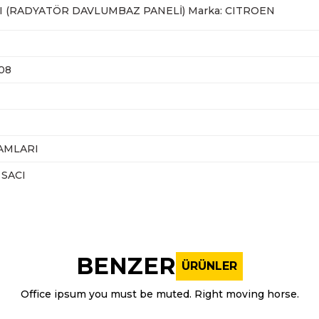
DI (RADYATÖR DAVLUMBAZ PANELİ) Marka: CITROEN
08
AMLARI
SACI
nularda yetersiz gördüğünüz noktaları öneri formunu kullanarak tarafı
Bu ürüne ilk yorumu siz yapın!
BENZER
ÜRÜNLER
Yorum Yaz
Office ipsum you must be muted. Right moving horse.