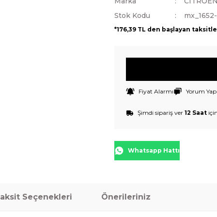
Marka
CITROE
Stok Kodu
mx_1652
*176,39 TL den başlayan taksitle
Fiyat Alarmı
Yorum Yap
Şimdi sipariş ver
12 Saat
içi
Whatsapp Hattı
aksit Seçenekleri
Önerileriniz