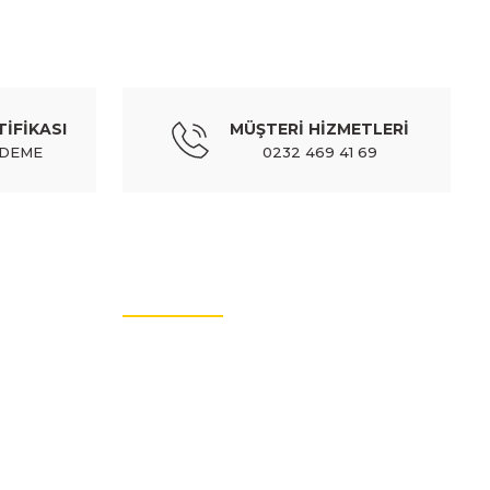
ITROEN
tampon ucu sağ siyah çift kapı - 9816754780
TİFİKASI
MÜŞTERİ HİZMETLERİ
972,90 TL
Kdv Dahil
ÖDEME
0232 469 41 69
sız (tw) - 9816779080
MÜŞTERİ HİZMETLERİ
hil
İletişim Bilgileri
Üyelik Bilgileri
ITROEN
Sıkça Sorulan Sorular
ba kapağı sol sis delikli siyah - 1632656580
Hakkımızda
Güvenli Alışveriş