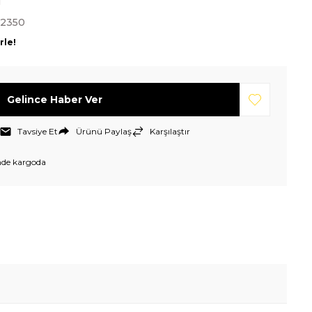
N
-2350
rle!
Gelince Haber Ver
Tavsiye Et
Ürünü Paylaş
Karşılaştır
nde kargoda