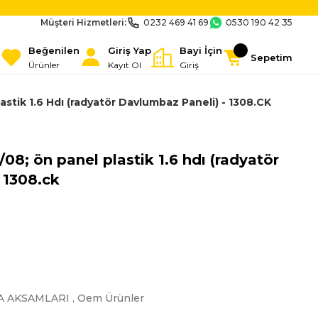
Müşteri Hizmetleri:
0232 469 41 69
0530 190 42 35
Beğenilen
Giriş Yap
Bayi İçin
Sepetim
Ürünler
Kayıt Ol
Giriş
astik 1.6 Hdı (radyatör Davlumbaz Paneli) - 1308.CK
/08; ön panel plastik 1.6 hdı (radyatör
 1308.ck
A AKSAMLARI
,
Oem Ürünler