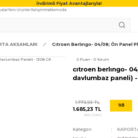
İndirimli Fiyat Avantajlarıyla!
alar
Yeni Ürünler
İletişim
Hakkımızda
RTA AKSAMLARI
Cıtroen Berlıngo- 04/08; Ön Panel Pl
0 Puan - 0 Yorum
cıtroen berlıngo- 04
davlumbaz paneli) -
1.773,93 TL
%5
1.685,23 TL
Kdv Dahil
Kategori
KAPORT