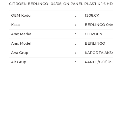
CITROEN BERLINGO- 04/08; ÖN PANEL PLASTİK 1.6 H
OEM Kodu
:
1308.CK
Kasa
:
BERLINGO 04/
Araç Marka
:
CITROEN
Araç Model
:
BERLINGO
Ana Grup
:
KAPORTA AKS
Alt Grup
:
PANEL/GÖĞÜS 
Bu ürünün fiyat bilgisi, resim, ürün açıklamalarında ve diğer ko
Görüş ve önerileriniz için teşekkür ederiz.
Ürün resmi kalitesiz, bozuk veya görüntülenemiyor.
Ürün açıklamasında eksik bilgiler bulunuyor.
Ürün bilgilerinde hatalar bulunuyor.