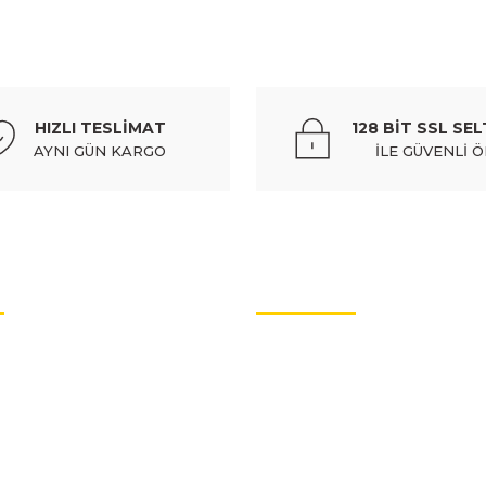
C
%10
ift kapı - 9816754880
cıtroen berlıngo- van- 19/24; arka 
HIZLI TESLİMAT
128 BİT SSL SEL
875,61 TL
AYNI GÜN KARGO
İLE GÜVENLİ 
Gönder
CITROEN
%10
2656680
cıtroen berlıngo- van- 19/24; ön panjur siyah/çıta
OTO YEDEK PARÇALARI
4.083,14 TL
4.536,83 TL
Kdv Da
rtları
Oto Yedek Parça
litikası
Audi Yedek Parçaları
C
%10
arımız
Hyundai Yedek Parçaları
ğı siyah - 9816765580
cıtroen berlıngo- van- 19/24; sis lam
Volvo Yedek Parçaları
enlik
Citroen Yedek Parçaları