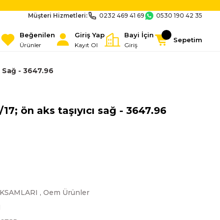
Müşteri Hizmetleri:
0232 469 41 69
0530 190 42 35
Beğenilen
Giriş Yap
Bayi İçin
Sepetim
Ürünler
Kayıt Ol
Giriş
ı Sağ - 3647.96
/17; ön aks taşıyıcı sağ - 3647.96
AKSAMLARI
,
Oem Ürünler
N