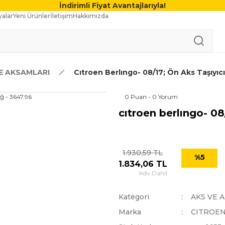
İndirimli Fiyat Avantajlarıyla!
alar
Yeni Ürünler
İletişim
Hakkımızda
E AKSAMLARI
Cıtroen Berlıngo- 08/17; Ön Aks Taşıyıc
0 Puan - 0 Yorum
cıtroen berlıngo- 08
1.930,59 TL
%5
1.834,06 TL
Kdv Dahil
Kategori
AKS VE 
Marka
CITROE