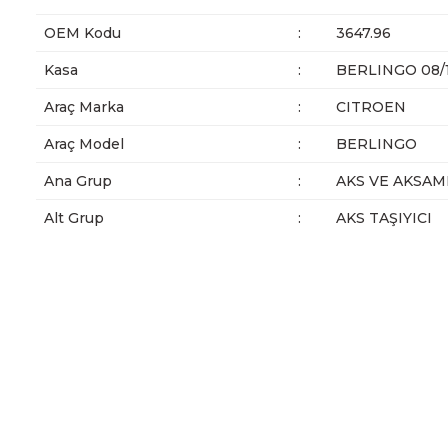
OEM Kodu
:
3647.96
Kasa
:
BERLINGO 08/
Araç Marka
:
CITROEN
Araç Model
:
BERLINGO
Ana Grup
:
AKS VE AKSAM
Alt Grup
:
AKS TAŞIYICI
Bu ürünün fiyat bilgisi, resim, ürün açıklamalarında ve diğer ko
Görüş ve önerileriniz için teşekkür ederiz.
Ürün resmi kalitesiz, bozuk veya görüntülenemiyor.
Ürün açıklamasında eksik bilgiler bulunuyor.
Ürün bilgilerinde hatalar bulunuyor.
Ürün fiyatı diğer sitelerden daha pahalı.