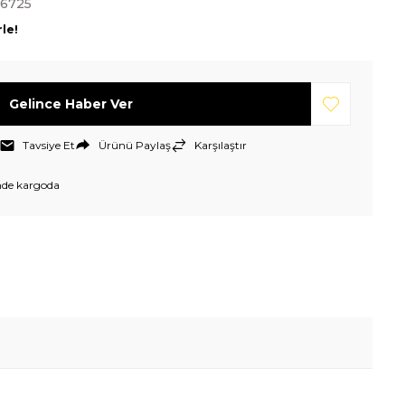
-6725
rle!
Gelince Haber Ver
Tavsiye Et
Ürünü Paylaş
Karşılaştır
nde kargoda