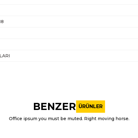
18
LARI
nularda yetersiz gördüğünüz noktaları öneri formunu kullanarak tarafı
Bu ürüne ilk yorumu siz yapın!
BENZER
ÜRÜNLER
Yorum Yaz
Office ipsum you must be muted. Right moving horse.