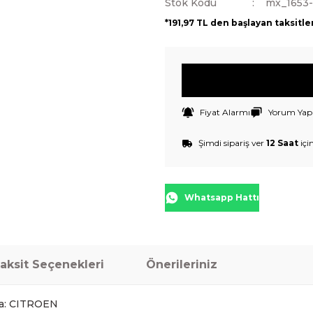
Stok Kodu
mx_1653
*191,97 TL den başlayan taksitle
Fiyat Alarmı
Yorum Yap
Şimdi sipariş ver
12 Saat
içi
Whatsapp Hattı
aksit Seçenekleri
Önerileriniz
a: CITROEN