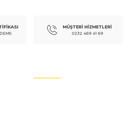
uro body) - 87441-43001
TİFİKASI
MÜŞTERİ HİZMETLERİ
ÖDEME
0232 469 41 69
HYUNDAI
 ayak basamak plastıgı sol (euro body) - 87441-43001
MÜŞTERİ HİZMETLERİ
7,68 TL
408,53 TL
Kdv Dahil
İletişim Bilgileri
Üyelik Bilgileri
Sıkça Sorulan Sorular
Hakkımızda
Güvenli Alışveriş
Mesafeli Satış Sözleşmesi