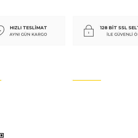
HYUNDAI
%10
hyundaı porter kamyonet- 96/05; ayak basamak plastıgı sol (e
HIZLI TESLİMAT
128 BİT SSL SEL
367,68 TL
408,53 TL
Kdv Dahil
AYNI GÜN KARGO
İLE GÜVENLİ 
Gönder
%10
 (euro body) - 87441-43001
hyundaı h100- mınıbüs- 94/96;
OTO YEDEK PARÇALARI
36
rtları
Oto Yedek Parça
litikası
Audi Yedek Parçaları
arımız
Hyundai Yedek Parçaları
ol (euro body) - 87441-43001
Volvo Yedek Parçaları
enlik
Citroen Yedek Parçaları
l
Mercedes Yedek Parçaları