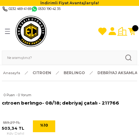
İndirimli Fiyat Avantajlarıyla!
0232 469 41 69
0530 190 42 35
Anasayfa
CITROEN
BERLINGO
DEBRİYAJ AKSAMLA
0 Puan - 0 Yorum
cıtroen berlıngo- 08/18; debriyaj çatalı - 211766
559,27 TL
%10
503,34 TL
Kdv Dahil