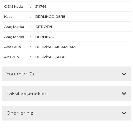
OEM Kodu
:
211766
Kasa
:
BERLINGO 08/18
Araç Marka
:
CITROEN
Araç Model
:
BERLINGO
Ana Grup
:
DEBRİYAJ AKSAMLARI
Alt Grup
:
DEBRİYAJ ÇATALI
Yorumlar (0)
Taksit Seçenekleri
Bu ürüne ilk yorumu siz yapın!
Önerileriniz
Yorum Yaz
Bu ürünün fiyat bilgisi, resim, ürün açıklamalarında ve diğer
konularda yetersiz gördüğünüz noktaları öneri formunu