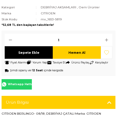
Kategori
DEBRİYAJ AKSAMLARI
,
Oem Ürünler
Marka
CITROEN
Stok Kodu
mx_1653-5819
*52,68 TL den başlayan taksitlerle!
Sepete Ekle
Hemen Al
Fiyat Alarmı
Yorum Yap
Tavsiye Et
Ürünü Paylaş
Karşılaştır
Şimdi sipariş ver
12 Saat
içinde kargoda
Whatsapp Hattı
Ürün Bilgisi
CITROEN BERLINGO- 08/18; DEBRİYAJ ÇATALI Marka: CITROEN