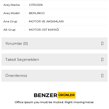
Araç Marka
:
CITROEN
Araç Model
:
BERLINGO
Ana Grup
:
MOTOR VE AKSAMLARI
Alt Grup
:
MOTOR ÜST KAPAĞI
Yorumlar (0)
Taksit Seçenekleri
Bu ürüne ilk yorumu siz yapın!
Önerileriniz
Yorum Yaz
Bu ürünün fiyat bilgisi, resim, ürün açıklamalarında ve diğer
konularda yetersiz gördüğünüz noktaları öneri formunu
BENZER
kullanarak tarafımıza iletebilirsiniz.
ÜRÜNLER
Görüş ve önerileriniz için teşekkür ederiz.
Office ipsum you must be muted. Right moving horse.