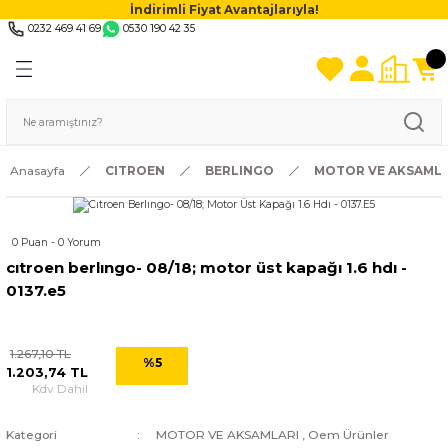
İndirimli Fiyat Avantajlarıyla!
0232 469 41 69
0530 190 42 35
Anasayfa
CITROEN
BERLINGO
MOTOR VE AKSAMLA
0 Puan - 0 Yorum
cıtroen berlıngo- 08/18; motor üst kapağı 1.6 hdı -
0137.e5
1.267,10 TL
%5
1.203,74 TL
Kdv Dahil
Kategori
MOTOR VE AKSAMLARI
,
Oem Ürünler