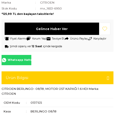
Marka
CITROEN
Stok Kodu
mx_1653-6950
*125,99 TL den başlayan taksitlerle!
Gelince Haber Ver
Fiyat Alarmı
Yorum Yap
Tavsiye Et
Ürünü Paylaş
Karşılaştır
Şimdi sipariş ver
12 Saat
içinde kargoda
Whatsapp Hattı
Ürün Bilgisi
CITROEN BERLINGO- 08/18; MOTOR ÜST KAPAĞI 1.6 HDI Marka:
CITROEN
OEM Kodu
:
0137.E5
Kasa
:
BERLINGO 08/18