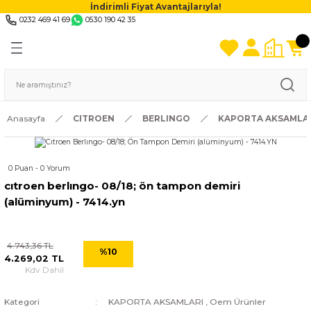
İndirimli Fiyat Avantajlarıyla!
0232 469 41 69
0530 190 42 35
Anasayfa
CITROEN
BERLINGO
KAPORTA AKSAMLA
0 Puan - 0 Yorum
cıtroen berlıngo- 08/18; ön tampon demiri
(alüminyum) - 7414.yn
4.743,36 TL
%10
4.269,02 TL
Kdv Dahil
Kategori
KAPORTA AKSAMLARI
,
Oem Ürünler