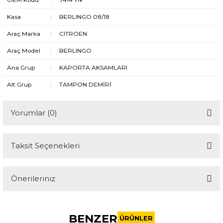
Kasa
:
BERLINGO 08/18
Araç Marka
:
CITROEN
Araç Model
:
BERLINGO
Ana Grup
:
KAPORTA AKSAMLARI
Alt Grup
:
TAMPON DEMİRİ
Yorumlar (0)
Taksit Seçenekleri
Bu ürüne ilk yorumu siz yapın!
Önerileriniz
Yorum Yaz
Bu ürünün fiyat bilgisi, resim, ürün açıklamalarında ve diğer
konularda yetersiz gördüğünüz noktaları öneri formunu
BENZER
kullanarak tarafımıza iletebilirsiniz.
ÜRÜNLER