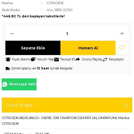
Marka
CITROEN
Stok Kodu
mx_1653-2030
*446,82 TL den başlayan taksitlerle!
Sepete Ekle
Hemen Al
Fiyat Alarmı
Yorum Yap
Tavsiye Et
Ürünü Paylaş
Karşılaştır
Şimdi sipariş ver
12 Saat
içinde kargoda
Whatsapp Hattı
Ürün Bilgisi
CITROEN BERLINGO- 08/18; ÖN TAMPON DEMİRİ (ALÜMİNYUM) Marka:
CITROEN
OEM Kodu
:
7414.YN