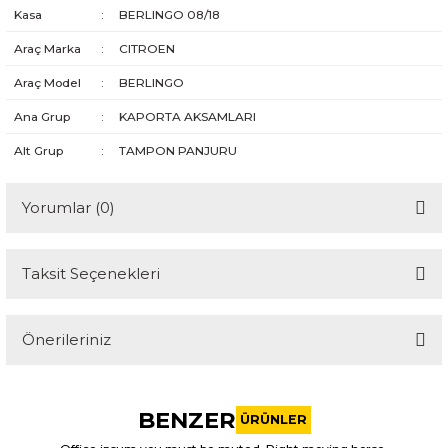
Kasa
:
BERLINGO 08/18
Araç Marka
:
CITROEN
Araç Model
:
BERLINGO
Ana Grup
:
KAPORTA AKSAMLARI
Alt Grup
:
TAMPON PANJURU
Yorumlar (0)
Taksit Seçenekleri
Bu ürüne ilk yorumu siz yapın!
Önerileriniz
Yorum Yaz
Bu ürünün fiyat bilgisi, resim, ürün açıklamalarında ve diğer
konularda yetersiz gördüğünüz noktaları öneri formunu
BENZER
kullanarak tarafımıza iletebilirsiniz.
ÜRÜNLER
Görüş ve önerileriniz için teşekkür ederiz.