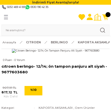
İndirimli Fiyat Avantajlarıyla!
0232 469 41 69
0530 190 42 35
Anasayfa
CITROEN
BERLINGO
KAPORTA AKSAMLA
0 Puan - 0 Yorum
cıtroen berlıngo- 12/14; ön tampon panjuru alt siyah -
9677603680
907,91 TL
%10
817,12 TL
Kdv Dahil
Kategori
KAPORTA AKSAMLARI
,
Oem Ürünler