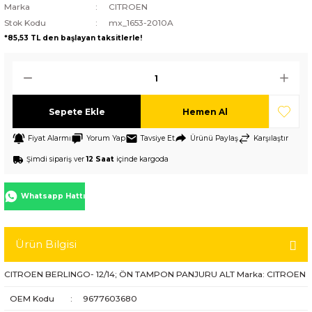
Marka
CITROEN
Stok Kodu
mx_1653-2010A
*85,53 TL den başlayan taksitlerle!
Sepete Ekle
Hemen Al
Fiyat Alarmı
Yorum Yap
Tavsiye Et
Ürünü Paylaş
Karşılaştır
Şimdi sipariş ver
12 Saat
içinde kargoda
Whatsapp Hattı
Ürün Bilgisi
CITROEN BERLINGO- 12/14; ÖN TAMPON PANJURU ALT Marka: CITROEN
OEM Kodu
:
9677603680