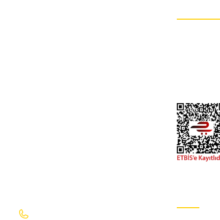
HESABIM
Müşteri hizmetlerinin takip edilmesi çok önemlidir.
382,54 TL
Kdv Dahil
İptal ve İade Şa
Kişisel Veriler Po
MATSUBA-T
Hesap Numaral
honda stop cıvıc hb type-r 23-26 dış sol
honda valf
İletişim Formu
Gizlilik Ve GÜv
10.200,96 TL
Kdv Dahil
MATSUBA
MATSUB
honda panjur jazz 24-26 ön
honda çıta stop alt cı
2.900,90 TL
586,56 TL
Kdv Dahil
Kdv
İletişim Bilgilerimiz
E-Bülten Ab
0232 469 41 69