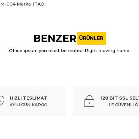
M-004 Marka: ITAQI
nularda yetersiz gördüğünüz noktaları öneri formunu kullanarak tarafı
Bu ürüne ilk yorumu siz yapın!
BENZER
ÜRÜNLER
Yorum Yaz
Office ipsum you must be muted. Right moving horse.
ITAQI
1ön sağ (sanrufsuz)
honda valf selenoit cıty 08-18/jazz 08
HIZLI TESLİMAT
128 BİT SSL SEL
1.657,66 TL
Kdv Dahil
AYNI GÜN KARGO
İLE GÜVENLİ 
Gönder
ITAQI
da motor su fiskiye cıvıc rs 1,5 16-21 (cam i̇çin)
honda panju