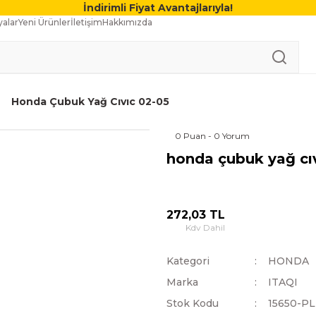
İndirimli Fiyat Avantajlarıyla!
alar
Yeni Ürünler
İletişim
Hakkımızda
Honda Çubuk Yağ Cıvıc 02-05
0 Puan - 0 Yorum
honda çubuk yağ cı
272,03 TL
Kdv Dahil
Kategori
HONDA
Marka
ITAQI
Stok Kodu
15650-P