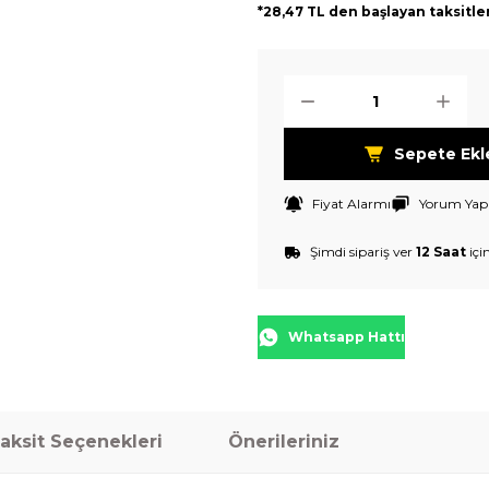
*28,47 TL den başlayan taksitle
Sepete Ekl
Fiyat Alarmı
Yorum Yap
Şimdi sipariş ver
12 Saat
içi
Whatsapp Hattı
aksit Seçenekleri
Önerileriniz