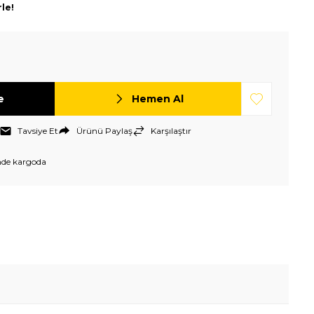
rle!
e
Hemen Al
Tavsiye Et
Ürünü Paylaş
Karşılaştır
nde kargoda