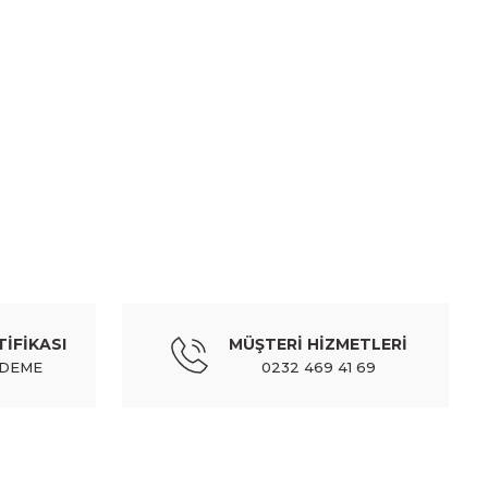
mıza iletebilirsiniz.
-14 (vtec valfı)
TİFİKASI
MÜŞTERİ HİZMETLERİ
ÖDEME
0232 469 41 69
MATSUBA
r cıvıc 99-00 ön (armasız/orj tip)