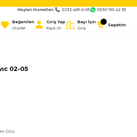
Müşteri Hizmetleri:
0232 469 41 69
0530 190 42 35
Beğenilen
Giriş Yap
Bayi İçin
Sepetim
Ürünler
Kayıt Ol
Giriş
vıc 02-05
LM-004