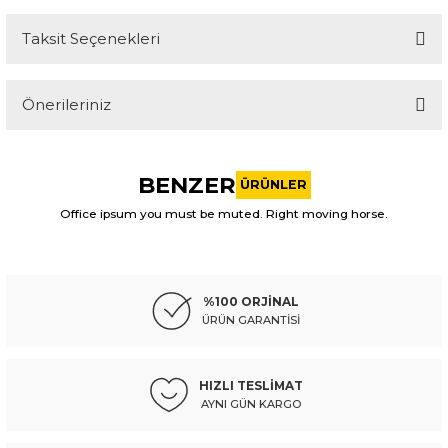
Taksit Seçenekleri
Bu ürüne ilk yorumu siz yapın!
Önerileriniz
Yorum Yaz
Bu ürünün fiyat bilgisi, resim, ürün açıklamalarında ve diğer
konularda yetersiz gördüğünüz noktaları öneri formunu
BENZER
kullanarak tarafımıza iletebilirsiniz.
ÜRÜNLER
Görüş ve önerileriniz için teşekkür ederiz.
Office ipsum you must be muted. Right moving horse.
ITAQI
Ürün resmi kalitesiz, bozuk veya görüntülenemiyor.
honda cam lamba tavan cıvıc 06-11/accord 03-05/crv 07-11ön sağ (sanrufsu
Ürün açıklamasında eksik bilgiler bulunuyor.
%100 ORJİNAL
Ürün bilgilerinde hatalar bulunuyor.
ÜRÜN GARANTİSİ
Ürün fiyatı diğer sitelerden daha pahalı.
289,03 TL
Kdv Dahil
Bu ürüne benzer farklı alternatifler olmalı.
HIZLI TESLİMAT
AYNI GÜN KARGO
Sepete Ekle