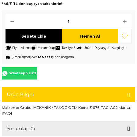
*46,71 TL den başlayan taksitlerle!
Sepete Ekle
Hemen Al
Fiyat Alarmı
Yorum Yap
Tavsiye Et
Ürünü Paylaş
Karşılaştır
Şimdi sipariş ver
12 Saat
içinde kargoda
Whatsapp Hattı
Ürün Bilgisi
Malzeme Grubu: MEKANİK / TAKOZ OEM Kodu: 51676-TA0-A02 Marka:
ITAQI
Yorumlar (0)