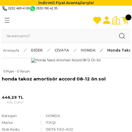
İndirimli Fiyat Avantajlarıyla!
0232 469 41 69
0530 190 42 35
Anasayfa
DİĞER
CİVATA
HONDA
Honda Takoz
0 Puan - 0 Yorum
honda takoz amortisör accord 08-12 ön sol
446,29 TL
Kdv Dahil
Kategori
HONDA
Marka
ITAQI
Stok Kodu
51676-TA0-A02