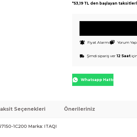
*53,19 TL den başlayan taksitler
Fiyat Alarmı
Yorum Yap
Şimdi sipariş ver
12 Saat
içi
Whatsapp Hattı
aksit Seçenekleri
Önerileriniz
7150-1C200 Marka: ITAQI