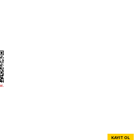
ahil
rtları
Oto Yedek Parça
litikası
Audi Yedek Parçaları
arımız
Hyundai Yedek Parçaları
1 (turbolu)/(d4ba/d4bb)
Volvo Yedek Parçaları
enlik
Citroen Yedek Parçaları
Mercedes Yedek Parçaları
Renault Yedek Parçaları
Ford Yedek Parçaları
I
Opel Yedek Parçaları
cerato 1,5/rio 1,5 dizel 06-12 (set)
hyundaı körük vites ac
Peugeot Yedek Parçaları
Dacia Yedek Parçaları
733,19
oneliği
ktan büyük mutluluk duyuyoruz,
ITAQI
KAYIT OL