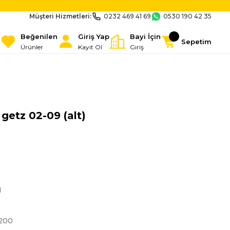
Müşteri Hizmetleri:
0232 469 41 69
0530 190 42 35
Beğenilen
Giriş Yap
Bayi İçin
Sepetim
Ürünler
Kayıt Ol
Giriş
getz 02-09 (alt)
I
200