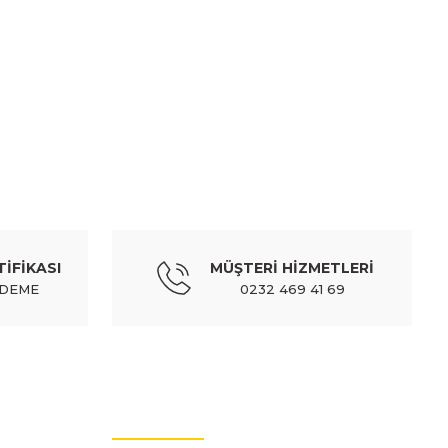
mıza iletebilirsiniz.
nli 11-20/rio 1,2 benzinli 11-20 (çift vanus)
TİFİKASI
MÜŞTERİ HİZMETLERİ
dv Dahil
ÖDEME
0232 469 41 69
MÜŞTERİ HİZMETLERİ