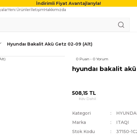
İndirimli Fiyat Avantajlarıyla!
alar
Yeni Ürünler
İletişim
Hakkımızda
Hyundaı Bakalit Akü Getz 02-09 (Alt)
0 Puan - 0 Yorum
hyundaı bakalit akü 
508,15 TL
Kdv Dahil
Kategori
HYUNDA
Marka
ITAQI
Stok Kodu
37150-1C