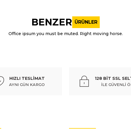
nularda yetersiz gördüğünüz noktaları öneri formunu kullanarak tarafı
Bu ürüne ilk yorumu siz yapın!
BENZER
ÜRÜNLER
Yorum Yaz
Office ipsum you must be muted. Right moving horse.
ITAQI-T
YENİ ÜRÜN
(g4lc)
hyundaı motor tam i̇20 1,2 benzinli 11-20/i̇10 1,2 benzi
HIZLI TESLİMAT
128 BİT SSL SEL
87.197,78 TL
K
AYNI GÜN KARGO
İLE GÜVENLİ 
Gönder
15/tucson 1,6 gdı 10-15 (turbosuz)/(g4fd)
OTO YEDEK PARÇALARI