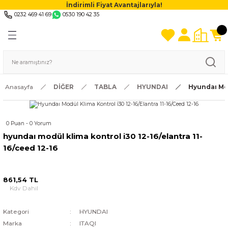
İndirimli Fiyat Avantajlarıyla!
0232 469 41 69
0530 190 42 35
Anasayfa
DİĞER
TABLA
HYUNDAI
Hyundaı Mod
0 Puan - 0 Yorum
hyundaı modül klima kontrol i̇30 12-16/elantra 11-
16/ceed 12-16
861,54 TL
Kdv Dahil
Kategori
HYUNDAI
Marka
ITAQI