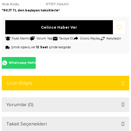
Stok Kodu
97157-3SAA0
*90,17 TL den başlayan taksitlerle!
Gelince Haber Ver
Fiyat Alarmı
Yorum Yap
Tavsiye Et
Ürünü Paylaş
Karşılaştır
Şimdi sipariş ver
12 Saat
içinde kargoda
Whatsapp Hattı
Ürün Bilgisi
Yorumlar (0)
Taksit Seçenekleri
Bu ürüne ilk yorumu siz yapın!