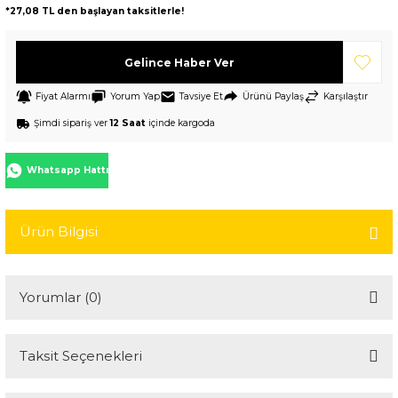
*27,08 TL den başlayan taksitlerle!
Gelince Haber Ver
Fiyat Alarmı
Yorum Yap
Tavsiye Et
Ürünü Paylaş
Karşılaştır
Şimdi sipariş ver
12 Saat
içinde kargoda
Whatsapp Hattı
Ürün Bilgisi
Yorumlar (0)
Taksit Seçenekleri
Bu ürüne ilk yorumu siz yapın!