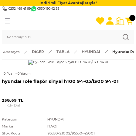
İndirimli Fiyat Avantajlarıyla!
0232 469 41 69
0530 190 42 35
Anasayfa
DİĞER
TABLA
HYUNDAI
Hyundaı Rol
0 Puan - 0 Yorum
hyundaı role flaşör sinyal h100 94-05/l300 94-01
258,69 TL
Kdv Dahil
Kategori
HYUNDAI
Marka
ITAQI
Stok Kodu
95550-21002/95550-45001