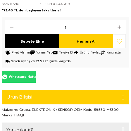
Stok Kodu
59830-A6300
*73,40 TL den başlayan taksitlerle!
Sepete Ekle
Hemen Al
Fiyat Alarmı
Yorum Yap
Tavsiye Et
Ürünü Paylaş
Karşılaştır
Şimdi sipariş ver
12 Saat
içinde kargoda
Whatsapp Hattı
Ürün Bilgisi
Malzeme Grubu: ELEKTRONİK / SENSÖR OEM Kodu: 59830-A6300
Marka: ITAQI
Yorumlar (0)