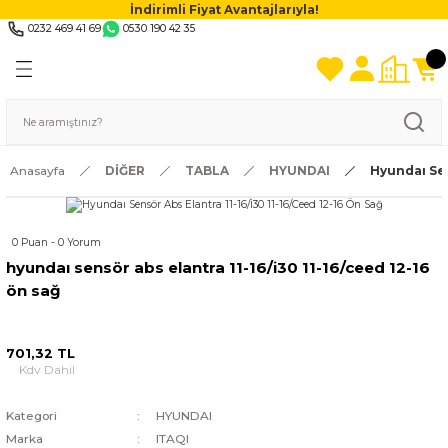
İndirimli Fiyat Avantajlarıyla!
0232 469 41 69
0530 190 42 35
Anasayfa
DİĞER
TABLA
HYUNDAI
Hyundaı Sen
0 Puan - 0 Yorum
hyundaı sensör abs elantra 11-16/i̇30 11-16/ceed 12-16
ön sağ
701,32 TL
Kdv Dahil
Kategori
HYUNDAI
Marka
ITAQI