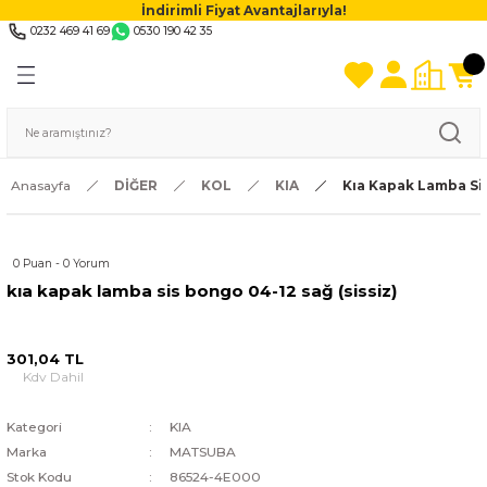
İndirimli Fiyat Avantajlarıyla!
0232 469 41 69
0530 190 42 35
Anasayfa
DİĞER
KOL
KIA
Kıa Kapak Lamba Sis
0 Puan - 0 Yorum
kıa kapak lamba sis bongo 04-12 sağ (sissiz)
301,04 TL
Kdv Dahil
Kategori
KIA
Marka
MATSUBA
Stok Kodu
86524-4E000