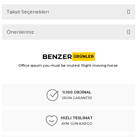
Taksit Seçenekleri
Bu ürüne ilk yorumu siz yapın!
Önerileriniz
Yorum Yaz
Bu ürünün fiyat bilgisi, resim, ürün açıklamalarında ve diğer
konularda yetersiz gördüğünüz noktaları öneri formunu
BENZER
kullanarak tarafımıza iletebilirsiniz.
ÜRÜNLER
Görüş ve önerileriniz için teşekkür ederiz.
Office ipsum you must be muted. Right moving horse.
ITAQI
ITAQI
Ürün resmi kalitesiz, bozuk veya görüntülenemiyor.
kıa kol piston rio 1,3-1,5 00-05
kıa depo hava oksijen rio 12-16
Ürün açıklamasında eksik bilgiler bulunuyor.
%100 ORJİNAL
Ürün bilgilerinde hatalar bulunuyor.
ÜRÜN GARANTİSİ
Ürün fiyatı diğer sitelerden daha pahalı.
1.041,35 TL
414,41 TL
Kdv Dahil
Kdv Dahil
Bu ürüne benzer farklı alternatifler olmalı.
HIZLI TESLİMAT
AYNI GÜN KARGO
Sepete Ekle
Sepete Ekle