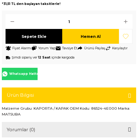
*31,51 TL den başlayan taksitlerle!
Sepete Ekle
Hemen Al
Fiyat Alarmı
Yorum Yap
Tavsiye Et
Ürünü Paylaş
Karşılaştır
Şimdi sipariş ver
12 Saat
içinde kargoda
Whatsapp Hattı
Ürün Bilgisi
Malzeme Grubu: KAPORTA / KAPAK OEM Kodu: 86524-4E000 Marka:
MATSUBA
Yorumlar (0)