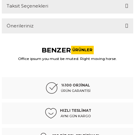
Taksit Seçenekleri
Bu ürüne ilk yorumu siz yapın!
Önerileriniz
Yorum Yaz
Bu ürünün fiyat bilgisi, resim, ürün açıklamalarında ve diğer
konularda yetersiz gördüğünüz noktaları öneri formunu
BENZER
kullanarak tarafımıza iletebilirsiniz.
ÜRÜNLER
Görüş ve önerileriniz için teşekkür ederiz.
Office ipsum you must be muted. Right moving horse.
ITAQI
Ürün resmi kalitesiz, bozuk veya görüntülenemiyor.
nıssan takoz amortisör sunny 90-94 ön sol/sağ
Ürün açıklamasında eksik bilgiler bulunuyor.
%100 ORJİNAL
Ürün bilgilerinde hatalar bulunuyor.
ÜRÜN GARANTİSİ
Ürün fiyatı diğer sitelerden daha pahalı.
557,87 TL
Kdv Dahil
Bu ürüne benzer farklı alternatifler olmalı.
HIZLI TESLİMAT
AYNI GÜN KARGO
Sepete Ekle
ITAQI