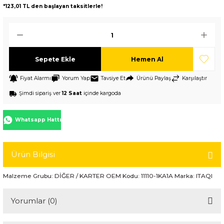
*123,01 TL den başlayan taksitlerle!
Sepete Ekle
Hemen Al
Fiyat Alarmı
Yorum Yap
Tavsiye Et
Ürünü Paylaş
Karşılaştır
Şimdi sipariş ver
12 Saat
içinde kargoda
Whatsapp Hattı
Ürün Bilgisi
Malzeme Grubu: DİĞER / KARTER OEM Kodu: 11110-1KA1A Marka: ITAQI
Yorumlar (0)