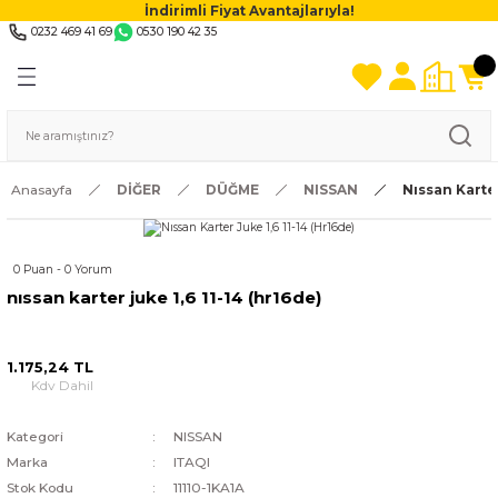
İndirimli Fiyat Avantajlarıyla!
0232 469 41 69
0530 190 42 35
Anasayfa
DİĞER
DÜĞME
NISSAN
Nıssan Karter
0 Puan - 0 Yorum
nıssan karter juke 1,6 11-14 (hr16de)
1.175,24 TL
Kdv Dahil
Kategori
NISSAN
Marka
ITAQI
Stok Kodu
11110-1KA1A