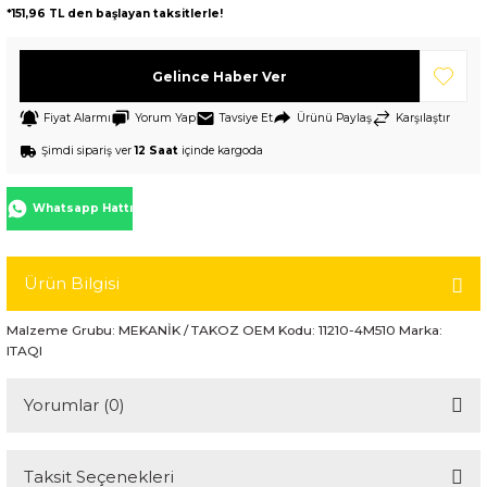
*151,96 TL den başlayan taksitlerle!
Gelince Haber Ver
Fiyat Alarmı
Yorum Yap
Tavsiye Et
Ürünü Paylaş
Karşılaştır
Şimdi sipariş ver
12 Saat
içinde kargoda
Whatsapp Hattı
Ürün Bilgisi
Malzeme Grubu: MEKANİK / TAKOZ OEM Kodu: 11210-4M510 Marka:
ITAQI
Yorumlar (0)
Taksit Seçenekleri
Bu ürüne ilk yorumu siz yapın!