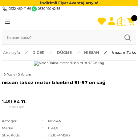
İndirimli Fiyat Avantajlarıyla!
0232 469 41 69
0530 190 42 35
Anasayfa
DİĞER
DÜĞME
NISSAN
Nıssan Takoz
0 Puan - 0 Yorum
nıssan takoz motor bluebird 91-97 ön sağ
1.451,84 TL
Kdv Dahil
Kategori
NISSAN
Marka
ITAQI
Stok Kodu
11210-4M510