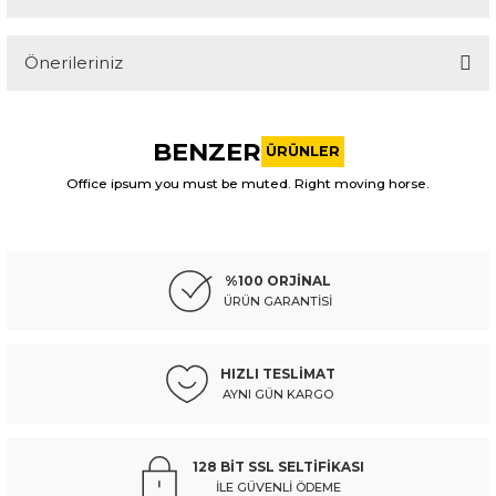
Önerileriniz
Yorum Yaz
Bu ürünün fiyat bilgisi, resim, ürün açıklamalarında ve diğer
konularda yetersiz gördüğünüz noktaları öneri formunu
BENZER
kullanarak tarafımıza iletebilirsiniz.
ÜRÜNLER
Görüş ve önerileriniz için teşekkür ederiz.
Office ipsum you must be muted. Right moving horse.
ITAQI
Ürün resmi kalitesiz, bozuk veya görüntülenemiyor.
nıssan takoz amortisör sunny 90-94 ön sol/sağ
Ürün açıklamasında eksik bilgiler bulunuyor.
%100 ORJİNAL
Ürün bilgilerinde hatalar bulunuyor.
ÜRÜN GARANTİSİ
Ürün fiyatı diğer sitelerden daha pahalı.
557,87 TL
Kdv Dahil
Bu ürüne benzer farklı alternatifler olmalı.
HIZLI TESLİMAT
AYNI GÜN KARGO
Sepete Ekle
ITAQI
128 BİT SSL SELTİFİKASI
nıssan conta subap kapak bluebırd 91-97/ld20 92-97
İLE GÜVENLİ ÖDEME