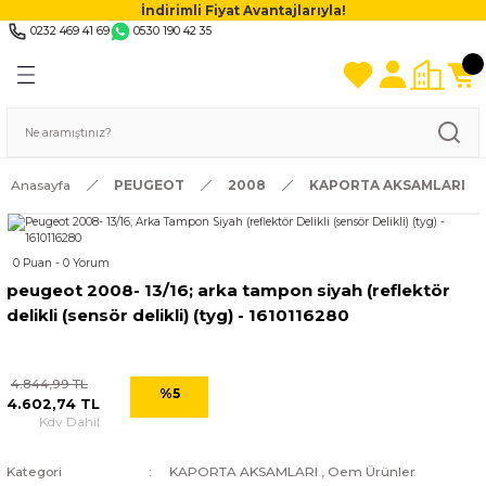
İndirimli Fiyat Avantajlarıyla!
0232 469 41 69
0530 190 42 35
Anasayfa
PEUGEOT
2008
KAPORTA AKSAMLARI
0 Puan - 0 Yorum
peugeot 2008- 13/16; arka tampon siyah (reflektör
delikli (sensör delikli) (tyg) - 1610116280
4.844,99 TL
%5
4.602,74 TL
Kdv Dahil
Kategori
KAPORTA AKSAMLARI
,
Oem Ürünler