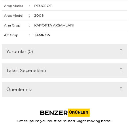
Araç Marka
:
PEUGEOT
Araç Model
:
2008
Ana Grup
:
KAPORTA AKSAMLARI
Alt Grup
:
TAMPON
Yorumlar (0)
Taksit Seçenekleri
Bu ürüne ilk yorumu siz yapın!
Önerileriniz
Yorum Yaz
Bu ürünün fiyat bilgisi, resim, ürün açıklamalarında ve diğer
konularda yetersiz gördüğünüz noktaları öneri formunu
BENZER
kullanarak tarafımıza iletebilirsiniz.
ÜRÜNLER
Görüş ve önerileriniz için teşekkür ederiz.
Office ipsum you must be muted. Right moving horse.