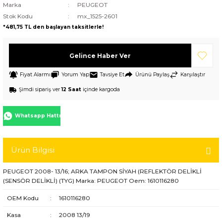
Marka
PEUGEOT
Stok Kodu
mx_1525-2601
*481,75 TL den başlayan taksitlerle!
Gelince Haber Ver
Fiyat Alarmı
Yorum Yap
Tavsiye Et
Ürünü Paylaş
Karşılaştır
Şimdi sipariş ver
12 Saat
içinde kargoda
Whatsapp Hattı
Ürün Bilgisi
PEUGEOT 2008- 13/16; ARKA TAMPON SİYAH (REFLEKTÖR DELİKLİ
(SENSÖR DELİKLİ) (TYG) Marka: PEUGEOT Oem: 1610116280
OEM Kodu
:
1610116280
Kasa
:
2008 13/19