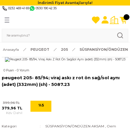
İndirimli Fiyat Avantajlarıyla!
0232 469 41 69
0530 190 42 35
Anasayfa
PEUGEOT
205
SÜSPANSİYON/ÖNDÜZEN 
0 Puan - 0 Yorum
peugeot 205- 85/94; viraj askı z rot ön sağ/sol aynı
(adet) (332mm) (sh) - 5087.23
399,96 TL
%5
379,96 TL
Kdv Dahil
Kategori
SÜSPANSİYON/ÖNDÜZEN AKSAM
,
Oem