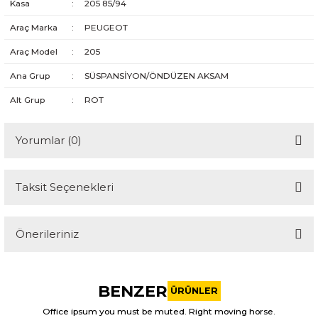
Kasa
:
205 85/94
Araç Marka
:
PEUGEOT
Araç Model
:
205
Ana Grup
:
SÜSPANSİYON/ÖNDÜZEN AKSAM
Alt Grup
:
ROT
Yorumlar (0)
Taksit Seçenekleri
Bu ürüne ilk yorumu siz yapın!
Önerileriniz
Yorum Yaz
Bu ürünün fiyat bilgisi, resim, ürün açıklamalarında ve diğer
konularda yetersiz gördüğünüz noktaları öneri formunu
BENZER
kullanarak tarafımıza iletebilirsiniz.
ÜRÜNLER
Görüş ve önerileriniz için teşekkür ederiz.
Office ipsum you must be muted. Right moving horse.