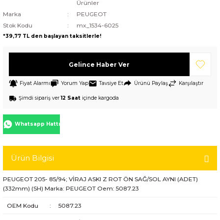
Ürünler
Marka
PEUGEOT
Stok Kodu
mx_1534-6025
*39,77 TL den başlayan taksitlerle!
Gelince Haber Ver
Fiyat Alarmı
Yorum Yap
Tavsiye Et
Ürünü Paylaş
Karşılaştır
Şimdi sipariş ver
12 Saat
içinde kargoda
Whatsapp Hattı
Ürün Bilgisi
PEUGEOT 205- 85/94; VİRAJ ASKI Z ROT ÖN SAĞ/SOL AYNI (ADET)
(332mm) (SH) Marka: PEUGEOT Oem: 5087.23
OEM Kodu
:
5087.23