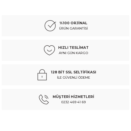
HYUNDAI
%10
Ürün resmi kalitesiz, bozuk veya görüntülenemiyor.
hyundaı starex- minibüs- 98/08; silgi manevra kolu
Ürün açıklamasında eksik bilgiler bulunuyor.
%100 ORJİNAL
Ürün bilgilerinde hatalar bulunuyor.
ÜRÜN GARANTİSİ
Ürün fiyatı diğer sitelerden daha pahalı.
1.036,85 TL
1.152,05 TL
Kdv Dahil
Bu ürüne benzer farklı alternatifler olmalı.
HIZLI TESLİMAT
AYNI GÜN KARGO
Sepete Ekle
HYUNDAI
%10
128 BİT SSL SELTİFİKASI
hyundaı porter kamyonet- 96/05; ayak basamak plastıgı sol (euro body) - 
İLE GÜVENLİ ÖDEME
Gönder
MÜŞTERİ HİZMETLERİ
367,68 TL
408,53 TL
Kdv Dahil
0232 469 41 69
Sepete Ekle
Müşteri hizmetlerinin takip edilmesi çok önemlidir.