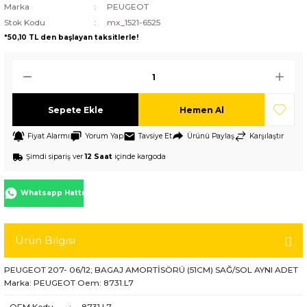
Marka
PEUGEOT
Stok Kodu
mx_1521-6525
*50,10 TL den başlayan taksitlerle!
Sepete Ekle
Hemen Al
Fiyat Alarmı
Yorum Yap
Tavsiye Et
Ürünü Paylaş
Karşılaştır
Şimdi sipariş ver
12 Saat
içinde kargoda
Whatsapp Hattı
Ürün Bilgisi
PEUGEOT 207- 06/12; BAGAJ AMORTİSÖRÜ (51CM) SAĞ/SOL AYNI ADET
Marka: PEUGEOT Oem: 8731.L7
OEM Kodu
:
8731.L7