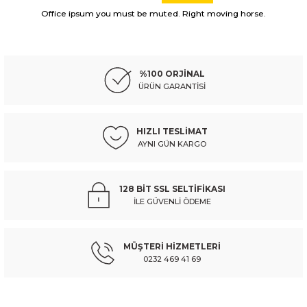
Görüş ve önerileriniz için teşekkür ederiz.
Office ipsum you must be muted. Right moving horse.
HYUNDAI
%10
Ürün resmi kalitesiz, bozuk veya görüntülenemiyor.
hyundaı starex- minibüs- 98/08; silgi manevra kolu
Ürün açıklamasında eksik bilgiler bulunuyor.
%100 ORJİNAL
Ürün bilgilerinde hatalar bulunuyor.
ÜRÜN GARANTİSİ
Ürün fiyatı diğer sitelerden daha pahalı.
1.036,85 TL
1.152,05 TL
Kdv Dahil
Bu ürüne benzer farklı alternatifler olmalı.
HIZLI TESLİMAT
AYNI GÜN KARGO
Sepete Ekle
HYUNDAI
%10
128 BİT SSL SELTİFİKASI
hyundaı porter kamyonet- 96/05; ayak basamak plastıgı sol (euro body) - 
İLE GÜVENLİ ÖDEME
Gönder
MÜŞTERİ HİZMETLERİ
367,68 TL
408,53 TL
Kdv Dahil
0232 469 41 69
Sepete Ekle