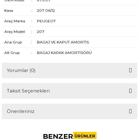
Kasa
:
207 06/12
Araç Marka
:
PEUGEOT
Araç Model
:
207
Ana Grup
:
BAGAJ VE KAPUT AMORTİS.
Alt Grup
:
BAGAJ KAPAK AMORTİSÖRÜ
Yorumlar (0)
Taksit Seçenekleri
Bu ürüne ilk yorumu siz yapın!
Önerileriniz
Yorum Yaz
Bu ürünün fiyat bilgisi, resim, ürün açıklamalarında ve diğer
konularda yetersiz gördüğünüz noktaları öneri formunu
BENZER
kullanarak tarafımıza iletebilirsiniz.
ÜRÜNLER