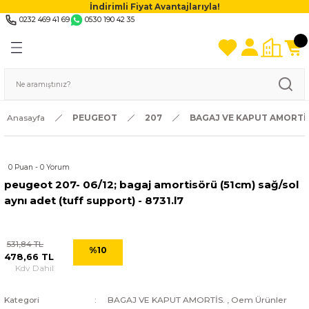
İndirimli Fiyat Avantajlarıyla!
0232 469 41 69
0530 190 42 35
Anasayfa
PEUGEOT
207
BAGAJ VE KAPUT AMORTİS
0 Puan - 0 Yorum
peugeot 207- 06/12; bagaj amortisörü (51cm) sağ/sol
aynı adet (tuff support) - 8731.l7
531,84 TL
%10
478,66 TL
Kdv Dahil
Kategori
BAGAJ VE KAPUT AMORTİS.
,
Oem Ürünler