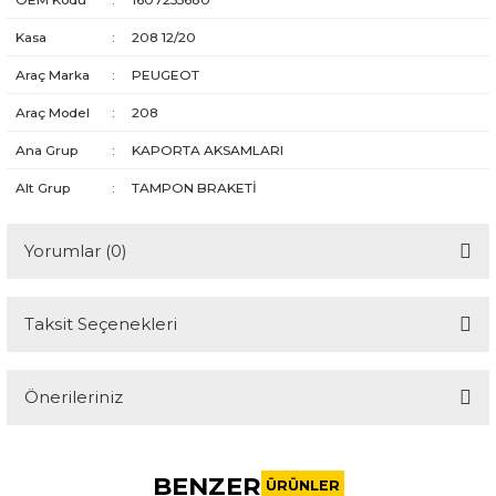
Kasa
:
208 12/20
Araç Marka
:
PEUGEOT
Araç Model
:
208
Ana Grup
:
KAPORTA AKSAMLARI
Alt Grup
:
TAMPON BRAKETİ
Yorumlar (0)
Taksit Seçenekleri
Bu ürüne ilk yorumu siz yapın!
Önerileriniz
Yorum Yaz
Bu ürünün fiyat bilgisi, resim, ürün açıklamalarında ve diğer
konularda yetersiz gördüğünüz noktaları öneri formunu
BENZER
kullanarak tarafımıza iletebilirsiniz.
ÜRÜNLER