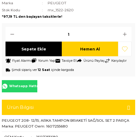
Marka
PEUGEOT
Stok Kodu
mx_1522-2620
*97,19 TL den başlayan taksitlerle!
Sepete Ekle
Hemen Al
Fiyat Alarmı
Yorum Yap
Tavsiye Et
Ürünü Paylaş
Karşılaştır
Şimdi sipariş ver
12 Saat
içinde kargoda
Whatsapp Hattı
Ürün Bilgisi
PEUGEOT 208- 12/15; ARKA TAMPON BRAKETİ SAĞ/SOL SET 2 PARÇA
Marka: PEUGEOT Oem: 1607255680
OEM Kodu
:
1607255680