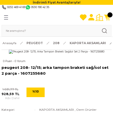
İndirimli Fiyat Avantajlarıyla!
0232 469 41 69
0530 190 42 35
Anasayfa
PEUGEOT
208
KAPORTA AKSAMLARI
0 Puan - 0 Yorum
peugeot 208- 12/15; arka tampon braketi sağ/sol set
2 parça - 1607255680
1.031,77 TL
%10
928,59 TL
Kdv Dahil
Kategori
KAPORTA AKSAMLARI
,
Oem Ürünler