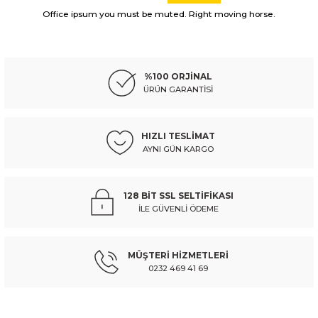
Görüş ve önerileriniz için teşekkür ederiz.
Office ipsum you must be muted. Right moving horse.
PEUGEOT
%10
Ürün resmi kalitesiz, bozuk veya görüntülenemiyor.
peugeot 208- 20/23; ön panel yan parça sol (tw) - 9823980380
Ürün açıklamasında eksik bilgiler bulunuyor.
%100 ORJİNAL
Ürün bilgilerinde hatalar bulunuyor.
ÜRÜN GARANTİSİ
Ürün fiyatı diğer sitelerden daha pahalı.
3.020,05 TL
3.355,61 TL
Kdv Dahil
Bu ürüne benzer farklı alternatifler olmalı.
HIZLI TESLİMAT
AYNI GÜN KARGO
Sepete Ekle
PEUGEOT
%10
128 BİT SSL SELTİFİKASI
peugeot 208- 20/23; ön panel yan parça sağ (tw) - 9823980280
İLE GÜVENLİ ÖDEME
Gönder
MÜŞTERİ HİZMETLERİ
3.020,05 TL
3.355,61 TL
Kdv Dahil
0232 469 41 69
Sepete Ekle