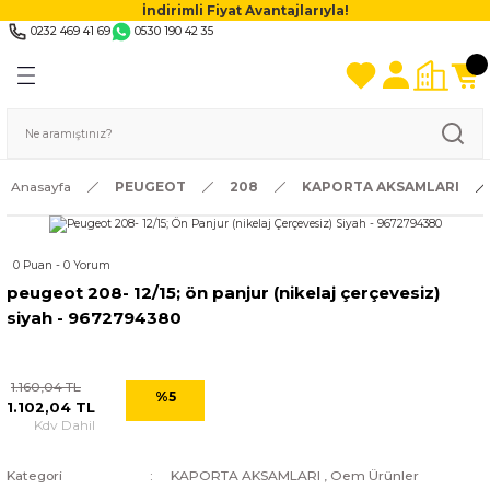
İndirimli Fiyat Avantajlarıyla!
0232 469 41 69
0530 190 42 35
Anasayfa
PEUGEOT
208
KAPORTA AKSAMLARI
0 Puan - 0 Yorum
peugeot 208- 12/15; ön panjur (nikelaj çerçevesiz)
siyah - 9672794380
1.160,04 TL
%5
1.102,04 TL
Kdv Dahil
Kategori
KAPORTA AKSAMLARI
,
Oem Ürünler