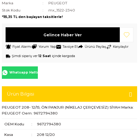
Marka
PEUGEOT
Stok Kodu
mx_1522-2340
*115,35 TL den başlayan taksitlerle!
Gelince Haber Ver
Fiyat Alarmı
Yorum Yap
Tavsiye Et
Ürünü Paylaş
Karşılaştır
Şimdi sipariş ver
12 Saat
içinde kargoda
Whatsapp Hattı
Ürün Bilgisi
PEUGEOT 208- 12/15; ÖN PANJUR (NİKELAJ ÇERÇEVESİZ) SİYAH Marka:
PEUGEOT Oem: 9672794380
OEM Kodu
:
9672794380
Kasa
:
208 12/20