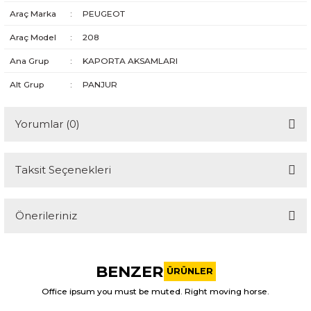
Araç Marka
:
PEUGEOT
Araç Model
:
208
Ana Grup
:
KAPORTA AKSAMLARI
Alt Grup
:
PANJUR
Yorumlar (0)
Taksit Seçenekleri
Bu ürüne ilk yorumu siz yapın!
Önerileriniz
Yorum Yaz
Bu ürünün fiyat bilgisi, resim, ürün açıklamalarında ve diğer
konularda yetersiz gördüğünüz noktaları öneri formunu
BENZER
kullanarak tarafımıza iletebilirsiniz.
ÜRÜNLER
Görüş ve önerileriniz için teşekkür ederiz.
Office ipsum you must be muted. Right moving horse.