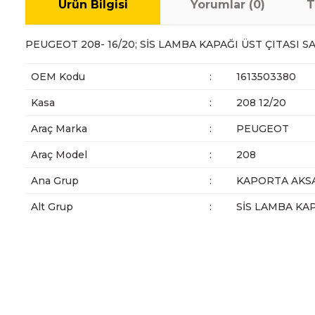
Ürün Bilgisi
Yorumlar (0)
T
PEUGEOT 208- 16/20; SİS LAMBA KAPAĞI ÜST ÇITASI S
OEM Kodu
:
1613503380
Kasa
:
208 12/20
Araç Marka
:
PEUGEOT
Araç Model
:
208
Ana Grup
:
KAPORTA AKS
Alt Grup
:
SİS LAMBA KA
Bu ürünün fiyat bilgisi, resim, ürün açıklamalarında ve diğer ko
Görüş ve önerileriniz için teşekkür ederiz.
Ürün resmi kalitesiz, bozuk veya görüntülenemiyor.