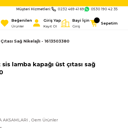
Müşteri Hizmetleri:
0232 469 41 69
0530 190 42 35
Beğenilen
Giriş Yap
Bayi İçin
Sepetim
Ürünler
Kayıt Ol
Giriş
ıtası Sağ Nikelajlı - 1613503380
 sis lamba kapağı üst çıtası sağ
80
A AKSAMLARI
,
Oem Ürünler