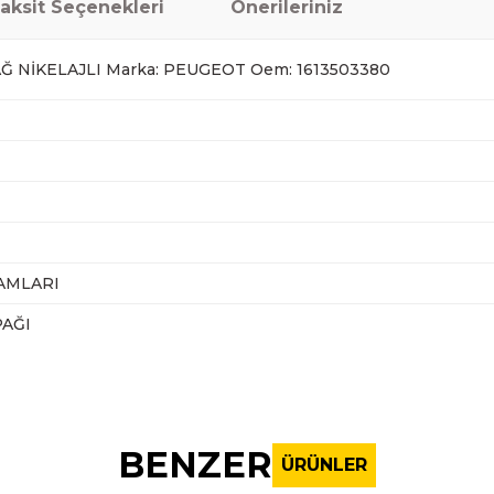
aksit Seçenekleri
Önerileriniz
AĞ NİKELAJLI Marka: PEUGEOT Oem: 1613503380
AMLARI
PAĞI
nularda yetersiz gördüğünüz noktaları öneri formunu kullanarak tarafı
Bu ürüne ilk yorumu siz yapın!
BENZER
ÜRÜNLER
Yorum Yaz