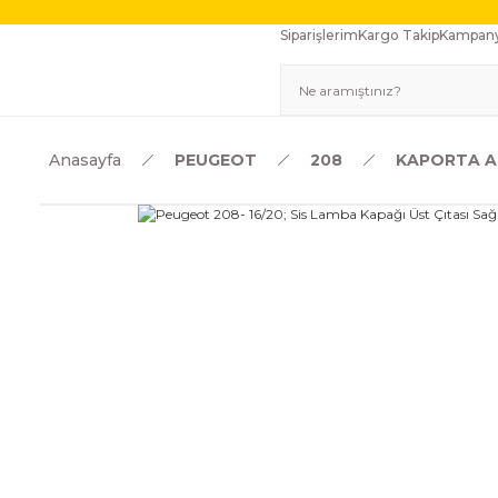
Siparişlerim
Kargo Takip
Kampany
Anasayfa
PEUGEOT
208
KAPORTA A