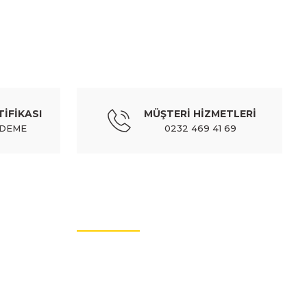
) - 9823980280
TİFİKASI
MÜŞTERİ HİZMETLERİ
ÖDEME
0232 469 41 69
 (tw) - 9823718480
MÜŞTERİ HİZMETLERİ
l
İletişim Bilgileri
Üyelik Bilgileri
Sıkça Sorulan Sorular