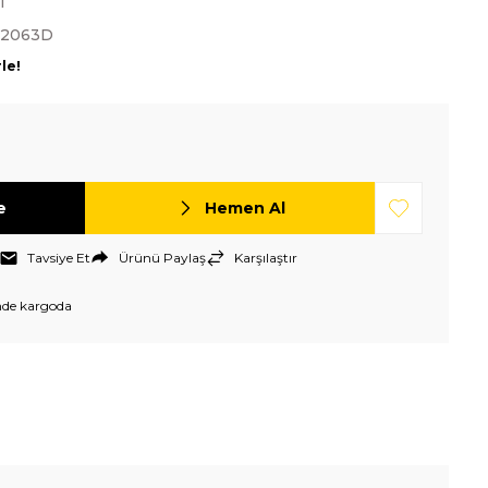
T
-2063D
le!
e
Hemen Al
Tavsiye Et
Ürünü Paylaş
Karşılaştır
nde kargoda