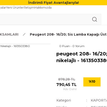
İndirimli Fiyat Avantajlarıyla!
alar
Yeni Ürünler
İletişim
Hakkımızda
KSAMLARI
Peugeot 208- 16/20; Sis Lamba Kapağı Üst Ç
0 Puan - 0 Yorum
peugeot 208- 16/20;
nikelajlı - 16135033
878,28 TL
%10
790,45 TL
Kdv Dahil
Kategori
KAPORT