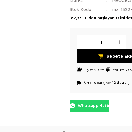
Marka
PEUGEO
Stok Kodu
mx_1522
*82,73 TL den başlayan taksitler
Sepete Ekl
Fiyat Alarmı
Yorum Yap
Şimdi sipariş ver
12 Saat
içi
Whatsapp Hattı