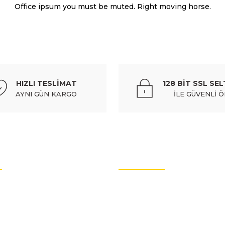
Office ipsum you must be muted. Right moving horse.
PEUGEOT
%10
980380
peugeot 208- 20/23; ön panel yan parça sağ (tw
HIZLI TESLİMAT
128 BİT SSL SEL
3.020,05 TL
3.355,61 TL
Kdv Dahil
AYNI GÜN KARGO
İLE GÜVENLİ 
Gönder
PEUGEOT
%10
3719180
peugeot 208- 20/23; ön panel plastik 1,2 benzinli
OTO YEDEK PARÇALARI
3.709,04 TL
4.121,16 TL
Kdv Dahi
rtları
Oto Yedek Parça
litikası
Audi Yedek Parçaları
PEUGEOT
%10
arımız
Hyundai Yedek Parçaları