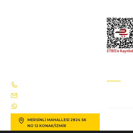
peugeot 208- 20/23; ön tampon demiri alüminyum (tw)
İletişim Formu
Gizlilik Ve GÜv
7.585,40 TL
8.428,22 TL
Kdv Dahil
PEUGEOT
%10
peugeot 208- 12/20; partikül filtre kutusu alt/üst komp
811,81 TL
902,02 TL
Kdv Dahil
İletişim Bilgilerimiz
E-Bülten Ab
0232 469 41 69
Sizi ağırlama
PEUGEOT
%10
info@egecakirotomotiv.com.tr
peugeot 208- 20/23; arka çamurluk dodik plastiği sol siy
0530 190 42 35
MERSİNLİ MAHALLESİ 2824 SK
5.152,06 TL
5.724,51 TL
Kdv Dahil
NO 12 KONAK/İZMİR