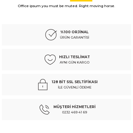
Görüş ve önerileriniz için teşekkür ederiz.
Office ipsum you must be muted. Right moving horse.
PEUGEOT
%10
Ürün resmi kalitesiz, bozuk veya görüntülenemiyor.
peugeot 208- 20/23; ön panel yan parça sol (tw) - 9823980380
Ürün açıklamasında eksik bilgiler bulunuyor.
%100 ORJİNAL
Ürün bilgilerinde hatalar bulunuyor.
ÜRÜN GARANTİSİ
Ürün fiyatı diğer sitelerden daha pahalı.
3.020,05 TL
3.355,61 TL
Kdv Dahil
Bu ürüne benzer farklı alternatifler olmalı.
HIZLI TESLİMAT
AYNI GÜN KARGO
Sepete Ekle
PEUGEOT
%10
128 BİT SSL SELTİFİKASI
peugeot 208- 20/23; ön panel yan parça sağ (tw) - 9823980280
İLE GÜVENLİ ÖDEME
Gönder
MÜŞTERİ HİZMETLERİ
3.020,05 TL
3.355,61 TL
Kdv Dahil
0232 469 41 69
Sepete Ekle