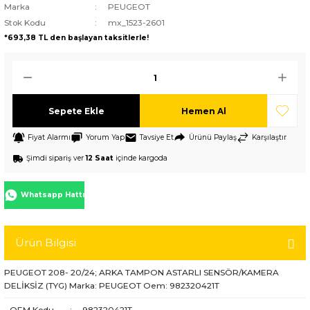
Marka
PEUGEOT
Stok Kodu
mx_1523-2601
*693,38 TL den başlayan taksitlerle!
Sepete Ekle
Hemen Al
Fiyat Alarmı
Yorum Yap
Tavsiye Et
Ürünü Paylaş
Karşılaştır
Şimdi sipariş ver
12 Saat
içinde kargoda
Whatsapp Hattı
Ürün Bilgisi
PEUGEOT 208- 20/24; ARKA TAMPON ASTARLI SENSÖR/KAMERA
DELİKSİZ (TYG) Marka: PEUGEOT Oem: 982320421T
OEM Kodu
:
982320421T