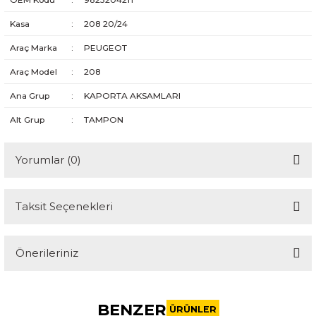
Kasa
:
208 20/24
Araç Marka
:
PEUGEOT
Araç Model
:
208
Ana Grup
:
KAPORTA AKSAMLARI
Alt Grup
:
TAMPON
Yorumlar (0)
Taksit Seçenekleri
Bu ürüne ilk yorumu siz yapın!
Önerileriniz
Yorum Yaz
Bu ürünün fiyat bilgisi, resim, ürün açıklamalarında ve diğer
konularda yetersiz gördüğünüz noktaları öneri formunu
BENZER
kullanarak tarafımıza iletebilirsiniz.
ÜRÜNLER