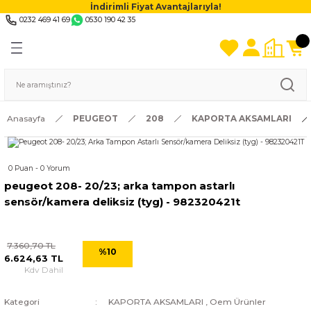
İndirimli Fiyat Avantajlarıyla!
0232 469 41 69
0530 190 42 35
Anasayfa
PEUGEOT
208
KAPORTA AKSAMLARI
0 Puan - 0 Yorum
peugeot 208- 20/23; arka tampon astarlı
sensör/kamera deliksiz (tyg) - 982320421t
7.360,70 TL
%10
6.624,63 TL
Kdv Dahil
Kategori
KAPORTA AKSAMLARI
,
Oem Ürünler