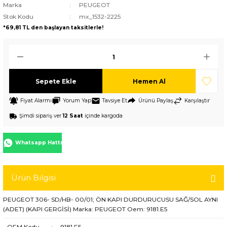
Marka
PEUGEOT
Stok Kodu
mx_1532-2225
*69,81 TL den başlayan taksitlerle!
Sepete Ekle
Hemen Al
Fiyat Alarmı
Yorum Yap
Tavsiye Et
Ürünü Paylaş
Karşılaştır
Şimdi sipariş ver
12 Saat
içinde kargoda
Whatsapp Hattı
Ürün Bilgisi
PEUGEOT 306- SD/HB- 00/01; ÖN KAPI DURDURUCUSU SAĞ/SOL AYNI
(ADET) (KAPI GERGİSİ) Marka: PEUGEOT Oem: 9181.E5
OEM Kodu
:
9181.E5