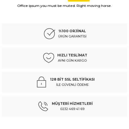
Görüş ve önerileriniz için teşekkür ederiz.
Office ipsum you must be muted. Right moving horse.
PEUGEOT
%10
Ürün resmi kalitesiz, bozuk veya görüntülenemiyor.
peugeot 306- sd/hb- 93/96; ön cam su bidonu/deposu kapağı (euro body) -
Ürün açıklamasında eksik bilgiler bulunuyor.
%100 ORJİNAL
Ürün bilgilerinde hatalar bulunuyor.
ÜRÜN GARANTİSİ
Ürün fiyatı diğer sitelerden daha pahalı.
443,20 TL
492,44 TL
Kdv Dahil
Bu ürüne benzer farklı alternatifler olmalı.
HIZLI TESLİMAT
AYNI GÜN KARGO
Sepete Ekle
PEUGEOT
%10
128 BİT SSL SELTİFİKASI
peugeot 306- sd/hb- 97/00; ön cam su bidonu/deposu kapağı (euro body) -
İLE GÜVENLİ ÖDEME
Gönder
MÜŞTERİ HİZMETLERİ
443,20 TL
492,44 TL
Kdv Dahil
0232 469 41 69
Sepete Ekle