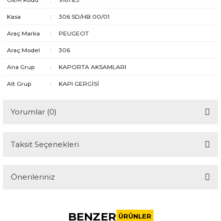
Kasa
:
306 SD/HB 00/01
Araç Marka
:
PEUGEOT
Araç Model
:
306
Ana Grup
:
KAPORTA AKSAMLARI
Alt Grup
:
KAPI GERGİSİ
Yorumlar (0)
Taksit Seçenekleri
Bu ürüne ilk yorumu siz yapın!
Önerileriniz
Yorum Yaz
Bu ürünün fiyat bilgisi, resim, ürün açıklamalarında ve diğer
konularda yetersiz gördüğünüz noktaları öneri formunu
BENZER
kullanarak tarafımıza iletebilirsiniz.
ÜRÜNLER