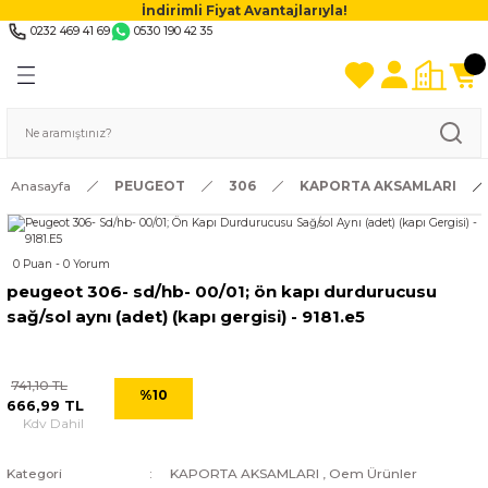
İndirimli Fiyat Avantajlarıyla!
0232 469 41 69
0530 190 42 35
Anasayfa
PEUGEOT
306
KAPORTA AKSAMLARI
0 Puan - 0 Yorum
peugeot 306- sd/hb- 00/01; ön kapı durdurucusu
sağ/sol aynı (adet) (kapı gergisi) - 9181.e5
741,10 TL
%10
666,99 TL
Kdv Dahil
Kategori
KAPORTA AKSAMLARI
,
Oem Ürünler