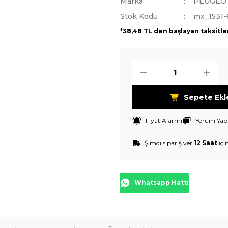
Marka
PEUGEO
Stok Kodu
mx_1531-
*38,48 TL den başlayan taksitle
Sepete Ekl
Fiyat Alarmı
Yorum Yap
Şimdi sipariş ver
12 Saat
içi
Whatsapp Hattı