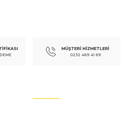
TİFİKASI
MÜŞTERİ HİZMETLERİ
ÖDEME
0232 469 41 69
PEUGEOT
 00/01; arka fren hortumu (sh) - 4806.64
MÜŞTERİ HİZMETLERİ
64 TL
408,49 TL
Kdv Dahil
İletişim Bilgileri
Üyelik Bilgileri
Sıkça Sorulan Sorular