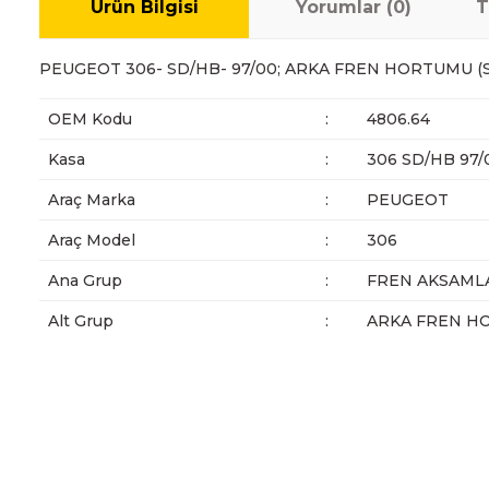
Ürün Bilgisi
Yorumlar (0)
T
PEUGEOT 306- SD/HB- 97/00; ARKA FREN HORTUMU (S
OEM Kodu
:
4806.64
Kasa
:
306 SD/HB 97/
Araç Marka
:
PEUGEOT
Araç Model
:
306
Ana Grup
:
FREN AKSAMLA
Alt Grup
:
ARKA FREN H
Bu ürünün fiyat bilgisi, resim, ürün açıklamalarında ve diğer ko
Görüş ve önerileriniz için teşekkür ederiz.
Ürün resmi kalitesiz, bozuk veya görüntülenemiyor.