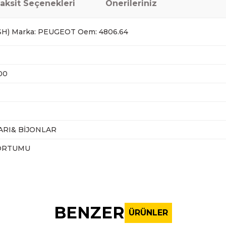
aksit Seçenekleri
Önerileriniz
H) Marka: PEUGEOT Oem: 4806.64
00
RI& BİJONLAR
ORTUMU
nularda yetersiz gördüğünüz noktaları öneri formunu kullanarak tarafı
Bu ürüne ilk yorumu siz yapın!
BENZER
ÜRÜNLER
Yorum Yaz