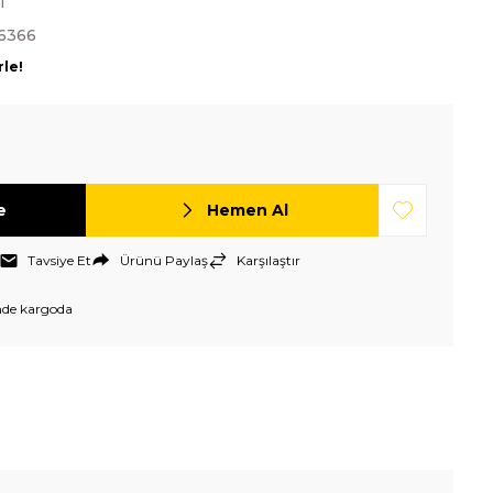
T
6366
rle!
e
Hemen Al
Tavsiye Et
Ürünü Paylaş
Karşılaştır
nde kargoda