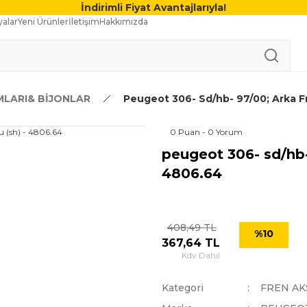
İndirimli Fiyat Avantajlarıyla!
alar
Yeni Ürünler
İletişim
Hakkımızda
MLARI& BİJONLAR
Peugeot 306- Sd/hb- 97/00; Arka F
0 Puan - 0 Yorum
peugeot 306- sd/hb-
4806.64
408,49 TL
%10
367,64 TL
Kdv Dahil
Kategori
FREN AK