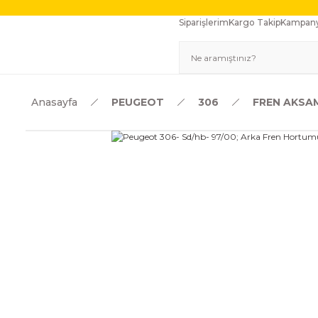
Siparişlerim
Kargo Takip
Kampany
Anasayfa
PEUGEOT
306
FREN AKSA