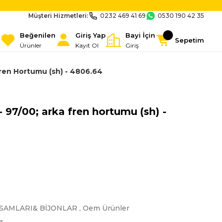
Müşteri Hizmetleri:
0232 469 41 69
0530 190 42 35
Beğenilen
Giriş Yap
Bayi İçin
Sepetim
Ürünler
Kayıt Ol
Giriş
ren Hortumu (sh) - 4806.64
 97/00; arka fren hortumu (sh) -
SAMLARI& BİJONLAR
,
Oem Ürünler