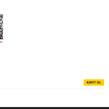
disk) (105x54,9x11)(bramax) - 4254.42
Volvo Yedek Parçaları
enlik
Citroen Yedek Parçaları
Dahil
Mercedes Yedek Parçaları
Renault Yedek Parçaları
Ford Yedek Parçaları
Opel Yedek Parçaları
disk) (105x54,9x11)(bramax) - 4254.42
Peugeot Yedek Parçaları
Dacia Yedek Parçaları
Dahil
oneliği
ktan büyük mutluluk duyuyoruz,
KAYIT OL
disk) (105x54,9x11)(bramax) - 4254.42
Dahil