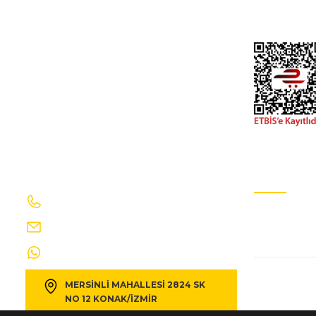
peugeot 306- sd/hb- 00/01; arka fren balatası (2 kablolu)(
İletişim Formu
Gizlilik Ve GÜv
530,40 TL
589,33 TL
Kdv 
PEUGEOT
%10
peugeot 306- sd/hb- 97/00; arka fren balatası (2 kablolu)(
530,40 TL
589,33 TL
Kdv 
İletişim Bilgilerimiz
E-Bülten Ab
0232 469 41 69
Sizi ağırlama
PEUGEOT
%10
info@egecakirotomotiv.com.tr
peugeot 306- sd/hb- 93/96; arka fren balatası (2 kablolu)(
0530 190 42 35
MERSİNLİ MAHALLESİ 2824 SK
530,40 TL
589,33 TL
Kdv 
NO 12 KONAK/İZMİR