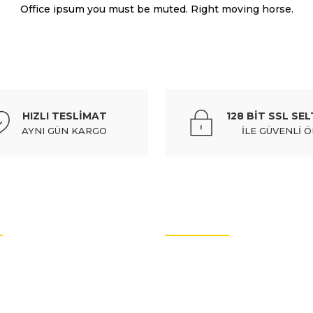
Office ipsum you must be muted. Right moving horse.
sk) (129,7x56x18,5) (bramax) - 4251.54
HIZLI TESLİMAT
128 BİT SSL SEL
Dahil
AYNI GÜN KARGO
İLE GÜVENLİ 
Gönder
%10
k) (129,7x56x18,5) (bramax) - 4251.54
peugeot 306- sd/hb-
OTO YEDEK PARÇALARI
367,
Dahil
rtları
Oto Yedek Parça
litikası
Audi Yedek Parçaları
arımız
Hyundai Yedek Parçaları