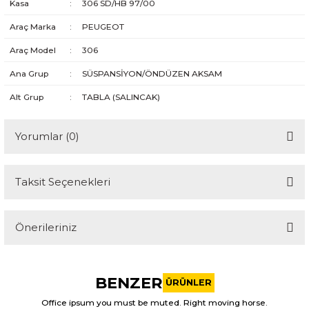
Kasa
:
306 SD/HB 97/00
Araç Marka
:
PEUGEOT
Araç Model
:
306
Ana Grup
:
SÜSPANSİYON/ÖNDÜZEN AKSAM
Alt Grup
:
TABLA (SALINCAK)
Yorumlar (0)
Taksit Seçenekleri
Bu ürüne ilk yorumu siz yapın!
Önerileriniz
Yorum Yaz
Bu ürünün fiyat bilgisi, resim, ürün açıklamalarında ve diğer
konularda yetersiz gördüğünüz noktaları öneri formunu
BENZER
kullanarak tarafımıza iletebilirsiniz.
ÜRÜNLER
Görüş ve önerileriniz için teşekkür ederiz.
Office ipsum you must be muted. Right moving horse.