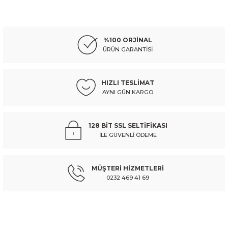
PEUGEOT
%10
Ürün resmi kalitesiz, bozuk veya görüntülenemiyor.
peugeot 306- sd/hb- 93/96; ön alt tabla burcu küçük sağ/sol aynı (adet) (fa
Ürün açıklamasında eksik bilgiler bulunuyor.
%100 ORJİNAL
Ürün bilgilerinde hatalar bulunuyor.
ÜRÜN GARANTİSİ
Ürün fiyatı diğer sitelerden daha pahalı.
303,48 TL
337,20 TL
Kdv Dahil
Bu ürüne benzer farklı alternatifler olmalı.
HIZLI TESLİMAT
AYNI GÜN KARGO
Sepete Ekle
PEUGEOT
%10
128 BİT SSL SELTİFİKASI
peugeot 306- sd/hb- 97/00; ön alt tabla burcu küçük sağ/sol aynı (adet) (f
İLE GÜVENLİ ÖDEME
Gönder
MÜŞTERİ HİZMETLERİ
303,48 TL
337,20 TL
Kdv Dahil
0232 469 41 69
Sepete Ekle
Müşteri hizmetlerinin takip edilmesi çok önemlidir.