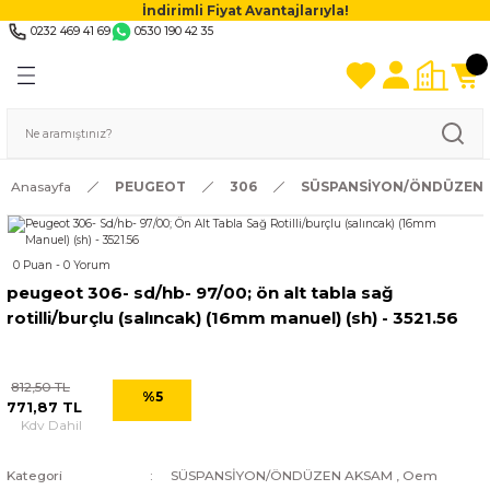
İndirimli Fiyat Avantajlarıyla!
0232 469 41 69
0530 190 42 35
Anasayfa
PEUGEOT
306
SÜSPANSİYON/ÖNDÜZEN 
0 Puan - 0 Yorum
peugeot 306- sd/hb- 97/00; ön alt tabla sağ
rotilli/burçlu (salıncak) (16mm manuel) (sh) - 3521.56
812,50 TL
%5
771,87 TL
Kdv Dahil
Kategori
SÜSPANSİYON/ÖNDÜZEN AKSAM
,
Oem