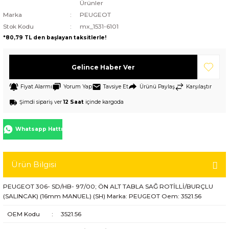
Ürünler
Marka
PEUGEOT
Stok Kodu
mx_1531-6101
*80,79 TL den başlayan taksitlerle!
Gelince Haber Ver
Fiyat Alarmı
Yorum Yap
Tavsiye Et
Ürünü Paylaş
Karşılaştır
Şimdi sipariş ver
12 Saat
içinde kargoda
Whatsapp Hattı
Ürün Bilgisi
PEUGEOT 306- SD/HB- 97/00; ÖN ALT TABLA SAĞ ROTİLLİ/BURÇLU
(SALINCAK) (16mm MANUEL) (SH) Marka: PEUGEOT Oem: 3521.56
OEM Kodu
:
3521.56