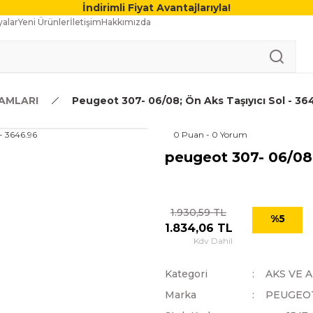
İndirimli Fiyat Avantajlarıyla!
alar
Yeni Ürünler
İletişim
Hakkımızda
AMLARI
Peugeot 307- 06/08; Ön Aks Taşıyıcı Sol - 36
0 Puan - 0 Yorum
peugeot 307- 06/08; 
1.930,59 TL
%5
1.834,06 TL
Kdv Dahil
Kategori
AKS VE 
Marka
PEUGEO