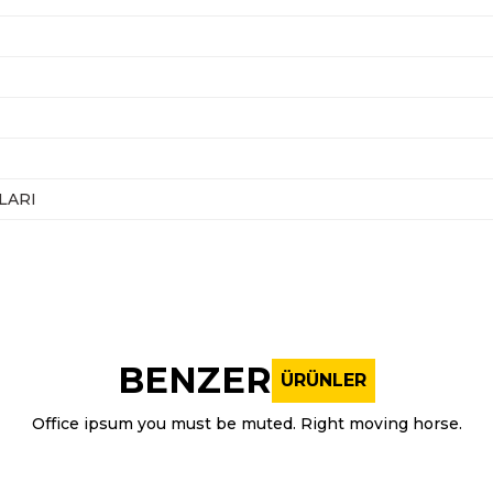
LARI
nularda yetersiz gördüğünüz noktaları öneri formunu kullanarak tarafı
Bu ürüne ilk yorumu siz yapın!
BENZER
ÜRÜNLER
Yorum Yaz
Office ipsum you must be muted. Right moving horse.