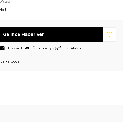
6726
rle!
Gelince Haber Ver
Tavsiye Et
Ürünü Paylaş
Karşılaştır
nde kargoda