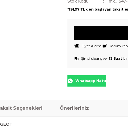
Stok Kodu
mx_1547-
*191,97 TL den başlayan taksitle
Fiyat Alarmı
Yorum Yap
Şimdi sipariş ver
12 Saat
içi
Whatsapp Hattı
aksit Seçenekleri
Önerileriniz
EUGEOT