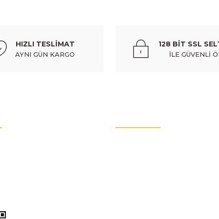
HYUNDAI
%10
hyundaı porter kamyonet- 96/05; ayak basamak plastıgı sol (e
HIZLI TESLİMAT
128 BİT SSL SEL
367,68 TL
408,53 TL
Kdv Dahil
AYNI GÜN KARGO
İLE GÜVENLİ 
Gönder
%10
 (euro body) - 87441-43001
hyundaı h100- mınıbüs- 94/96;
OTO YEDEK PARÇALARI
36
rtları
Oto Yedek Parça
litikası
Audi Yedek Parçaları
arımız
Hyundai Yedek Parçaları
ol (euro body) - 87441-43001
Volvo Yedek Parçaları
enlik
Citroen Yedek Parçaları
l
Mercedes Yedek Parçaları