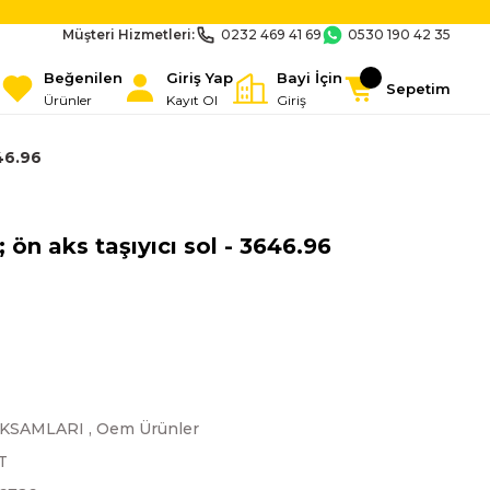
Müşteri Hizmetleri:
0232 469 41 69
0530 190 42 35
Beğenilen
Giriş Yap
Bayi İçin
Sepetim
Ürünler
Kayıt Ol
Giriş
46.96
ön aks taşıyıcı sol - 3646.96
AKSAMLARI
,
Oem Ürünler
T