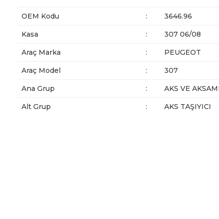
OEM Kodu
:
3646.96
Kasa
:
307 06/08
Araç Marka
:
PEUGEOT
Araç Model
:
307
Ana Grup
:
AKS VE AKSAM
Alt Grup
:
AKS TAŞIYICI
Bu ürünün fiyat bilgisi, resim, ürün açıklamalarında ve diğer ko
Görüş ve önerileriniz için teşekkür ederiz.
Ürün resmi kalitesiz, bozuk veya görüntülenemiyor.
Ürün açıklamasında eksik bilgiler bulunuyor.
Ürün bilgilerinde hatalar bulunuyor.
Ürün fiyatı diğer sitelerden daha pahalı.