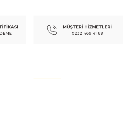
uro body) - 87441-43001
TİFİKASI
MÜŞTERİ HİZMETLERİ
ÖDEME
0232 469 41 69
HYUNDAI
 ayak basamak plastıgı sol (euro body) - 87441-43001
MÜŞTERİ HİZMETLERİ
7,68 TL
408,53 TL
Kdv Dahil
İletişim Bilgileri
Üyelik Bilgileri
Sıkça Sorulan Sorular
Hakkımızda
Güvenli Alışveriş
Mesafeli Satış Sözleşmesi