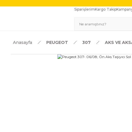
Siparişlerim
Kargo Takip
Kampany
Anasayfa
PEUGEOT
307
AKS VE AKS