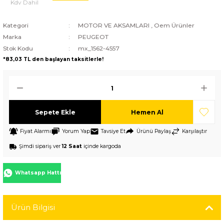
Kdv Dahil
Kategori
MOTOR VE AKSAMLARI
,
Oem Ürünler
Marka
PEUGEOT
Stok Kodu
mx_1562-4557
*83,03 TL den başlayan taksitlerle!
Sepete Ekle
Hemen Al
Fiyat Alarmı
Yorum Yap
Tavsiye Et
Ürünü Paylaş
Karşılaştır
Şimdi sipariş ver
12 Saat
içinde kargoda
Whatsapp Hattı
Ürün Bilgisi