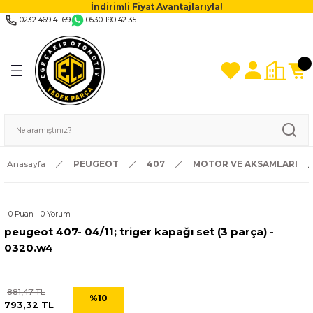
İndirimli Fiyat Avantajlarıyla!
0232 469 41 69
0530 190 42 35
Anasayfa
PEUGEOT
407
MOTOR VE AKSAMLARI
0 Puan - 0 Yorum
peugeot 407- 04/11; triger kapağı set (3 parça) -
0320.w4
881,47 TL
%10
793,32 TL