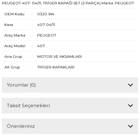
PEUGEOT 407- 04/11; TRİGER KAPAĞI SET (3 PARÇA) Marka: PEUGEOT
OEM Kodu
:
0320.W4
Kasa
:
407 04/11
Araç Marka
:
PEUGEOT
Araç Model
:
407
Ana Grup
:
MOTOR VE AKSAMLARI
Alt Grup
:
TRİGER KAPAKLARI
Yorumlar (0)
Taksit Seçenekleri
Bu ürüne ilk yorumu siz yapın!
Önerileriniz
Yorum Yaz
Bu ürünün fiyat bilgisi, resim, ürün açıklamalarında ve diğer