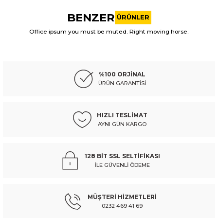
konularda yetersiz gördüğünüz noktaları öneri formunu
BENZER
kullanarak tarafımıza iletebilirsiniz.
ÜRÜNLER
Görüş ve önerileriniz için teşekkür ederiz.
Office ipsum you must be muted. Right moving horse.
HYUNDAI
%10
Ürün resmi kalitesiz, bozuk veya görüntülenemiyor.
hyundaı starex- minibüs- 98/08; silgi manevra kolu
Ürün açıklamasında eksik bilgiler bulunuyor.
%100 ORJİNAL
Ürün bilgilerinde hatalar bulunuyor.
ÜRÜN GARANTİSİ
Ürün fiyatı diğer sitelerden daha pahalı.
1.036,85 TL
1.152,05 TL
Kdv Dahil
Bu ürüne benzer farklı alternatifler olmalı.
HIZLI TESLİMAT
AYNI GÜN KARGO
Sepete Ekle
HYUNDAI
%10
128 BİT SSL SELTİFİKASI
hyundaı porter kamyonet- 96/05; ayak basamak plastıgı sol (euro body) - 
İLE GÜVENLİ ÖDEME
Gönder
MÜŞTERİ HİZMETLERİ
367,68 TL
408,53 TL
Kdv Dahil
0232 469 41 69