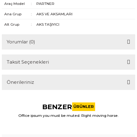
Araç Model
:
PARTNER
Ana Grup
:
AKS VE AKSAMLARI
Alt Grup
:
AKS TAŞIYICI
Yorumlar (0)
Taksit Seçenekleri
Bu ürüne ilk yorumu siz yapın!
Önerileriniz
Yorum Yaz
Bu ürünün fiyat bilgisi, resim, ürün açıklamalarında ve diğer
konularda yetersiz gördüğünüz noktaları öneri formunu
BENZER
kullanarak tarafımıza iletebilirsiniz.
ÜRÜNLER
Görüş ve önerileriniz için teşekkür ederiz.
Office ipsum you must be muted. Right moving horse.
HYUNDAI
%10
Ürün resmi kalitesiz, bozuk veya görüntülenemiyor.
hyundaı starex- minibüs- 98/08; silgi manevra kolu