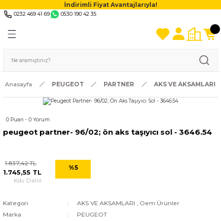
İndirimli Fiyat Avantajlarıyla!
0232 469 41 69
0530 190 42 35
Anasayfa
PEUGEOT
PARTNER
AKS VE AKSAMLARI
0 Puan - 0 Yorum
peugeot partner- 96/02; ön aks taşıyıcı sol - 3646.54
1.837,42 TL
%5
1.745,55 TL
Kdv Dahil
Kategori
AKS VE AKSAMLARI
,
Oem Ürünler
Marka
PEUGEOT