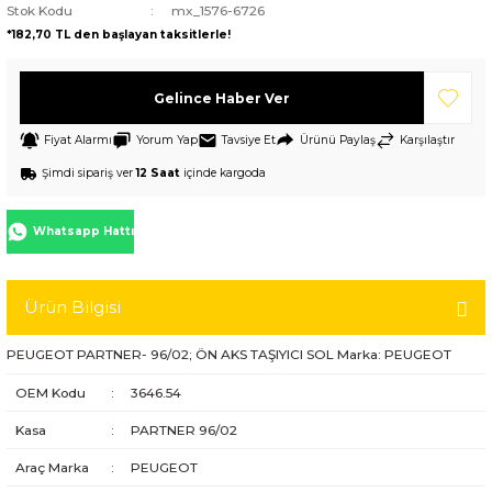
Stok Kodu
mx_1576-6726
*182,70 TL den başlayan taksitlerle!
Gelince Haber Ver
Fiyat Alarmı
Yorum Yap
Tavsiye Et
Ürünü Paylaş
Karşılaştır
Şimdi sipariş ver
12 Saat
içinde kargoda
Whatsapp Hattı
Ürün Bilgisi
PEUGEOT PARTNER- 96/02; ÖN AKS TAŞIYICI SOL Marka: PEUGEOT
OEM Kodu
:
3646.54
Kasa
:
PARTNER 96/02
Araç Marka
:
PEUGEOT