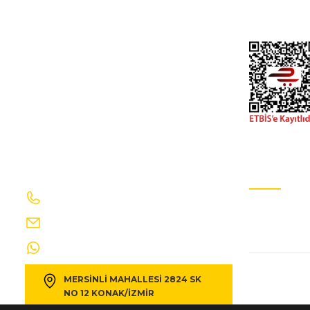
peugeot partner- van- 19/24; sis lamba kapağı sağ sis deli
İletişim Formu
Gizlilik Ve GÜv
576,38 TL
640,42 TL
Kdv Dahil
PEUGEOT
%10
peugeot partner- van- 19/24; ön cam su fiskiye memesi 
718,89 TL
798,77 TL
Kdv Dahil
İletişim Bilgilerimiz
E-Bülten Ab
0232 469 41 69
Sizi ağırlama
PEUGEOT
%10
info@egecakirotomotiv.com.tr
peugeot partner- van- 19/24; yakıt depo kapağı dış - 98
0530 190 42 35
MERSİNLİ MAHALLESİ 2824 SK
905,70 TL
1.006,33 TL
Kdv Dahil
NO 12 KONAK/İZMİR