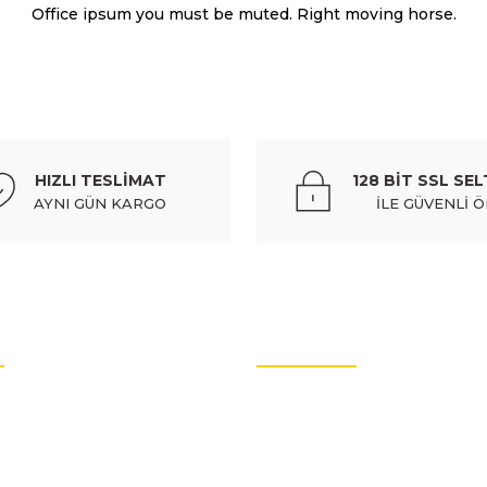
Office ipsum you must be muted. Right moving horse.
%10
ift kapı - 9816754880
peugeot partner- van- 19/24; arka 
HIZLI TESLİMAT
128 BİT SSL SEL
875,61 
AYNI GÜN KARGO
İLE GÜVENLİ 
Gönder
%10
ağı siyah - 9816765580
peugeot partner- van- 19/24; sis la
OTO YEDEK PARÇALARI
576,38 T
rtları
Oto Yedek Parça
litikası
Audi Yedek Parçaları
PEU
%10
arımız
Hyundai Yedek Parçaları