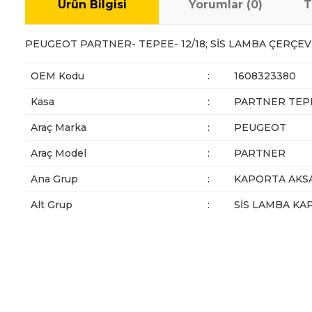
Ürün Bilgisi
Yorumlar (0)
T
PEUGEOT PARTNER- TEPEE- 12/18; SİS LAMBA ÇERÇEV
OEM Kodu
:
1608323380
Kasa
:
PARTNER TEPE
Araç Marka
:
PEUGEOT
Araç Model
:
PARTNER
Ana Grup
:
KAPORTA AKS
Alt Grup
:
SİS LAMBA KA
Bu ürünün fiyat bilgisi, resim, ürün açıklamalarında ve diğer ko
Görüş ve önerileriniz için teşekkür ederiz.
Ürün resmi kalitesiz, bozuk veya görüntülenemiyor.