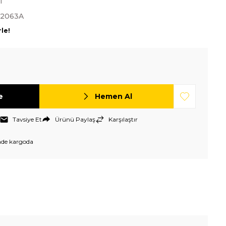
T
-2063A
rle!
e
Hemen Al
Tavsiye Et
Ürünü Paylaş
Karşılaştır
nde kargoda