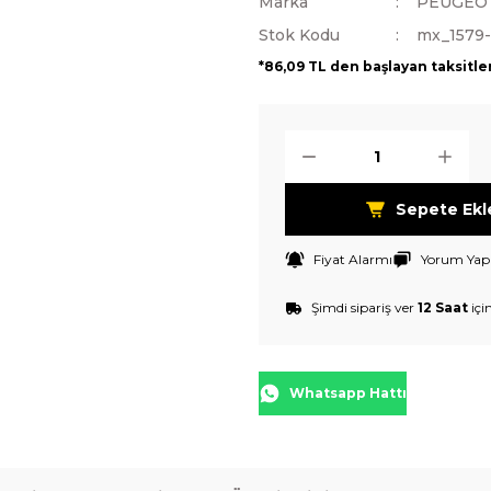
Marka
PEUGEO
Stok Kodu
mx_1579
*86,09 TL den başlayan taksitle
Sepete Ekl
Fiyat Alarmı
Yorum Yap
Şimdi sipariş ver
12 Saat
içi
Whatsapp Hattı