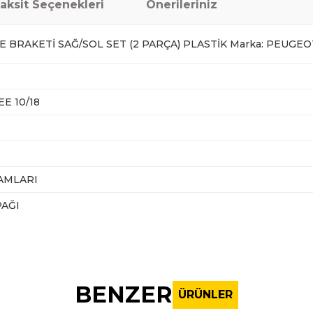
aksit Seçenekleri
Önerileriniz
E BRAKETİ SAĞ/SOL SET (2 PARÇA) PLASTİK Marka: PEUGEO
E 10/18
AMLARI
PAĞI
nularda yetersiz gördüğünüz noktaları öneri formunu kullanarak tarafı
Bu ürüne ilk yorumu siz yapın!
BENZER
ÜRÜNLER
Yorum Yaz