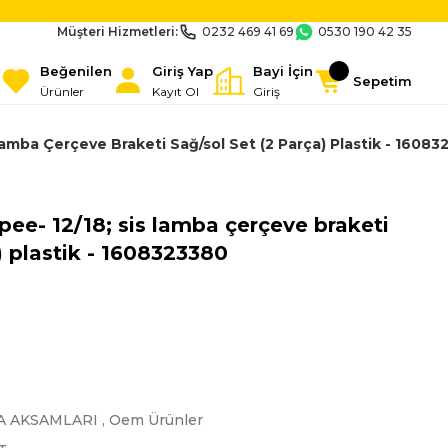
Müşteri Hizmetleri:
0232 469 41 69
0530 190 42 35
Beğenilen
Giriş Yap
Bayi İçin
Sepetim
Ürünler
Kayıt Ol
Giriş
amba Çerçeve Braketi Sağ/sol Set (2 Parça) Plastik - 1608
pee- 12/18; sis lamba çerçeve braketi
) plastik - 1608323380
A AKSAMLARI
,
Oem Ürünler