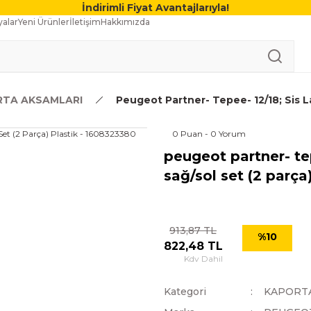
İndirimli Fiyat Avantajlarıyla!
alar
Yeni Ürünler
İletişim
Hakkımızda
TA AKSAMLARI
Peugeot Partner- Tepee- 12/18; Sis L
0 Puan - 0 Yorum
peugeot partner- te
sağ/sol set (2 parça
913,87 TL
%10
822,48 TL
Kdv Dahil
Kategori
KAPORT