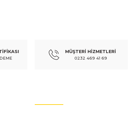
PEUGEOT
tampon ucu sağ siyah çift kapı - 9816754780
TİFİKASI
MÜŞTERİ HİZMETLERİ
TL
972,90 TL
Kdv Dahil
ÖDEME
0232 469 41 69
PEUGEOT
mba kapağı sol sis delikli siyah - 1632656580
MÜŞTERİ HİZMETLERİ
L
640,42 TL
Kdv Dahil
İletişim Bilgileri
Üyelik Bilgileri
GEOT
Sıkça Sorulan Sorular