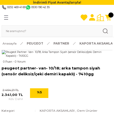
İndirimli Fiyat Avantajlarıyla!
0232 469 41 69
0530 190 42 35
Anasayfa
PEUGEOT
PARTNER
KAPORTA AKSAMLAR
0 Puan - 0 Yorum
peugeot partner- van- 10/18; arka tampon siyah
(sensör deliksiz/çeki demiri kapaklı) - 7410gg
2.464,21 TL
%5
2.341,00 TL
Kdv Dahil
Kategori
KAPORTA AKSAMLARI
,
Oem Ürünler