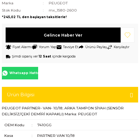
Marka
PEUGEOT
Stok Kodu
mx_1580-2600
*245,02 TL den başlayan taksitlerle!
Gelince Haber Ver
Fiyat Alarmı
Yorum Yap
Tavsiye Et
Ürünü Paylaş
Karşılaştır
Şimdi sipariş ver
12 Saat
içinde kargoda
Whatsapp Hattı
Ürün Bilgisi
PEUGEOT PARTNER- VAN- 10/18; ARKA TAMPON SİYAH (SENSÖR
DELİKSİZ/ÇEKİ DEMİRİ KAPAKLI) Marka: PEUGEOT
OEM Kodu
:
7410GG
Kasa
:
PARTNER VAN 10/18