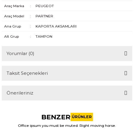
Araç Marka
:
PEUGEOT
Araç Model
:
PARTNER
Ana Grup
:
KAPORTA AKSAMLARI
Alt Grup
:
TAMPON
Yorumlar (0)
Taksit Seçenekleri
Bu ürüne ilk yorumu siz yapın!
Önerileriniz
Yorum Yaz
Bu ürünün fiyat bilgisi, resim, ürün açıklamalarında ve diğer
konularda yetersiz gördüğünüz noktaları öneri formunu
BENZER
kullanarak tarafımıza iletebilirsiniz.
ÜRÜNLER
Görüş ve önerileriniz için teşekkür ederiz.
Office ipsum you must be muted. Right moving horse.