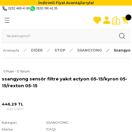
İndirimli Fiyat Avantajlarıyla!
0232 469 41 69
0530 190 42 35
Anasayfa
DİĞER
STOP
SSANGYONG
Ssangyong
0 Puan - 0 Yorum
ssangyong sensör filtre yakıt actyon 05-15/kyron 05-
15/rexton 05-15
446,29 TL
Kdv Dahil
Kategori
SSANGYONG
Marka
ITAQI