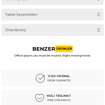
Taksit Seçenekleri
Bu ürüne ilk yorumu siz yapın!
Önerileriniz
Yorum Yaz
Bu ürünün fiyat bilgisi, resim, ürün açıklamalarında ve diğer
konularda yetersiz gördüğünüz noktaları öneri formunu
BENZER
kullanarak tarafımıza iletebilirsiniz.
ÜRÜNLER
Görüş ve önerileriniz için teşekkür ederiz.
Office ipsum you must be muted. Right moving horse.
MATSUBA-T
Ürün resmi kalitesiz, bozuk veya görüntülenemiyor.
ssangyong lamba sis korando sports 12-17 sağ (çift duylu)
Ürün açıklamasında eksik bilgiler bulunuyor.
%100 ORJİNAL
Ürün bilgilerinde hatalar bulunuyor.
ÜRÜN GARANTİSİ
Ürün fiyatı diğer sitelerden daha pahalı.
3.719,10 TL
Kdv Dahil
Bu ürüne benzer farklı alternatifler olmalı.
HIZLI TESLİMAT
AYNI GÜN KARGO
Sepete Ekle