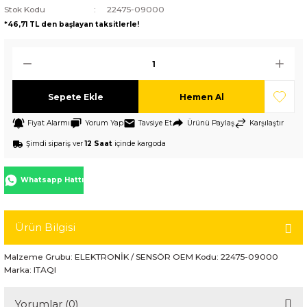
Stok Kodu
22475-09000
*46,71 TL den başlayan taksitlerle!
Sepete Ekle
Hemen Al
Fiyat Alarmı
Yorum Yap
Tavsiye Et
Ürünü Paylaş
Karşılaştır
Şimdi sipariş ver
12 Saat
içinde kargoda
Whatsapp Hattı
Ürün Bilgisi
Malzeme Grubu: ELEKTRONİK / SENSÖR OEM Kodu: 22475-09000
Marka: ITAQI
Yorumlar (0)