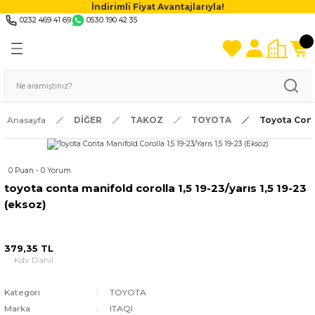
İndirimli Fiyat Avantajlarıyla!
0232 469 41 69
0530 190 42 35
Anasayfa
DİĞER
TAKOZ
TOYOTA
Toyota Conta
0 Puan - 0 Yorum
toyota conta manifold corolla 1,5 19-23/yarıs 1,5 19-23
(eksoz)
379,35 TL
Kdv Dahil
Kategori
TOYOTA
Marka
ITAQI