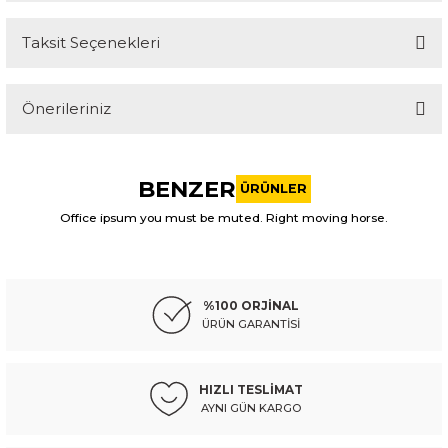
Taksit Seçenekleri
Bu ürüne ilk yorumu siz yapın!
Önerileriniz
Yorum Yaz
Bu ürünün fiyat bilgisi, resim, ürün açıklamalarında ve diğer
konularda yetersiz gördüğünüz noktaları öneri formunu
BENZER
kullanarak tarafımıza iletebilirsiniz.
ÜRÜNLER
Görüş ve önerileriniz için teşekkür ederiz.
Office ipsum you must be muted. Right moving horse.
ITAQI
Ürün resmi kalitesiz, bozuk veya görüntülenemiyor.
toyota kol piston cıvıc 1,6 06-25
Ürün açıklamasında eksik bilgiler bulunuyor.
%100 ORJİNAL
Ürün bilgilerinde hatalar bulunuyor.
ÜRÜN GARANTİSİ
Ürün fiyatı diğer sitelerden daha pahalı.
1.219,86 TL
Kdv Dahil
Bu ürüne benzer farklı alternatifler olmalı.
HIZLI TESLİMAT
AYNI GÜN KARGO
Sepete Ekle