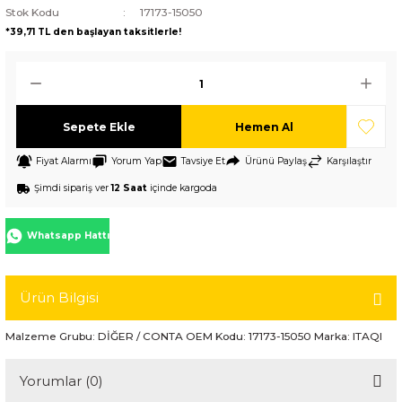
Stok Kodu
17173-15050
*39,71 TL den başlayan taksitlerle!
Sepete Ekle
Hemen Al
Fiyat Alarmı
Yorum Yap
Tavsiye Et
Ürünü Paylaş
Karşılaştır
Şimdi sipariş ver
12 Saat
içinde kargoda
Whatsapp Hattı
Ürün Bilgisi
Malzeme Grubu: DİĞER / CONTA OEM Kodu: 17173-15050 Marka: ITAQI
Yorumlar (0)