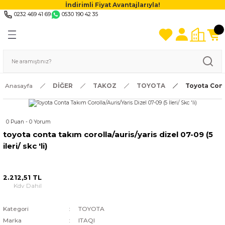
İndirimli Fiyat Avantajlarıyla!
0232 469 41 69
0530 190 42 35
Anasayfa
DİĞER
TAKOZ
TOYOTA
Toyota Conta
0 Puan - 0 Yorum
toyota conta takım corolla/auris/yaris dizel 07-09 (5
i̇leri/ skc 'li)
2.212,51 TL
Kdv Dahil
Kategori
TOYOTA
Marka
ITAQI