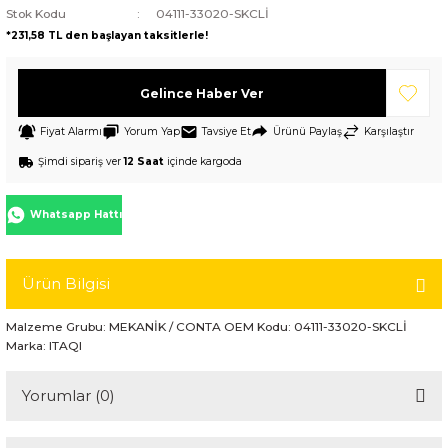
Stok Kodu
04111-33020-SKCLİ
*231,58 TL den başlayan taksitlerle!
Gelince Haber Ver
Fiyat Alarmı
Yorum Yap
Tavsiye Et
Ürünü Paylaş
Karşılaştır
Şimdi sipariş ver
12 Saat
içinde kargoda
Whatsapp Hattı
Ürün Bilgisi
Malzeme Grubu: MEKANİK / CONTA OEM Kodu: 04111-33020-SKCLİ
Marka: ITAQI
Yorumlar (0)