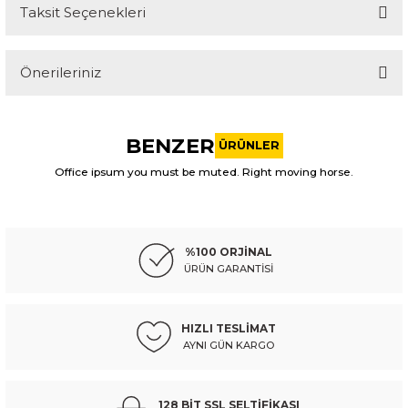
Taksit Seçenekleri
Bu ürüne ilk yorumu siz yapın!
Önerileriniz
Yorum Yaz
Bu ürünün fiyat bilgisi, resim, ürün açıklamalarında ve diğer
konularda yetersiz gördüğünüz noktaları öneri formunu
BENZER
kullanarak tarafımıza iletebilirsiniz.
ÜRÜNLER
Görüş ve önerileriniz için teşekkür ederiz.
Office ipsum you must be muted. Right moving horse.
ITAQI
Ürün resmi kalitesiz, bozuk veya görüntülenemiyor.
toyota kol piston cıvıc 1,6 06-25
Ürün açıklamasında eksik bilgiler bulunuyor.
%100 ORJİNAL
Ürün bilgilerinde hatalar bulunuyor.
ÜRÜN GARANTİSİ
Ürün fiyatı diğer sitelerden daha pahalı.
1.219,86 TL
Kdv Dahil
Bu ürüne benzer farklı alternatifler olmalı.
HIZLI TESLİMAT
AYNI GÜN KARGO
Sepete Ekle
ITAQI
128 BİT SSL SELTİFİKASI