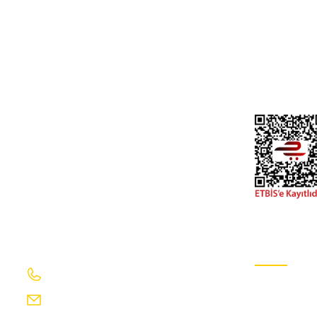
541,93 TL
Kdv Dahil
İptal ve İade Şa
Kişisel Veriler Po
ITAQI
Hesap Numaral
toyota braket kaliper corolla benzli-dizel 14-19/auris benzl
İletişim Formu
Gizlilik Ve GÜv
1.190,11 TL
Kdv Dahil
ITAQI
toyota braket kaliper corolla dizel 07-13/auris dizel 07-13 
1.279,37 TL
Kdv Dahil
İletişim Bilgilerimiz
E-Bülten Ab
0232 469 41 69
Sizi ağırlama
info@egecakirotomotiv.com.tr