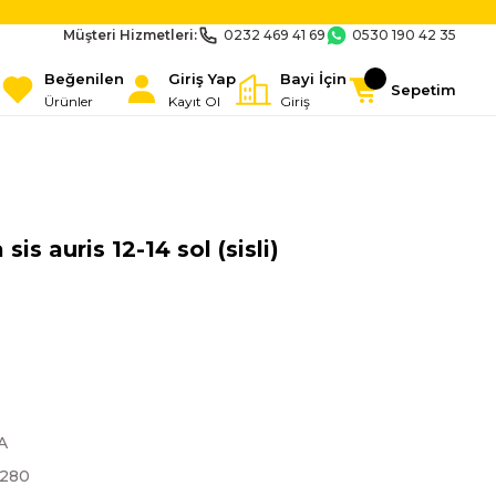
Müşteri Hizmetleri:
0232 469 41 69
0530 190 42 35
Beğenilen
Giriş Yap
Bayi İçin
Sepetim
Ürünler
Kayıt Ol
Giriş
s auris 12-14 sol (sisli)
A
2280