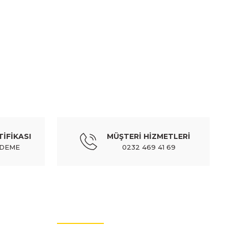
mıza iletebilirsiniz.
TSUBA
21-23 ön (krom) (kameralı tip)
TİFİKASI
MÜŞTERİ HİZMETLERİ
5 TL
Kdv Dahil
ÖDEME
0232 469 41 69
ITAQI
mba sis corolla 00-02 sol (sissiz)
MÜŞTERİ HİZMETLERİ