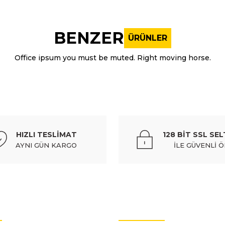
nularda yetersiz gördüğünüz noktaları öneri formunu kullanarak tarafı
Bu ürüne ilk yorumu siz yapın!
BENZER
ÜRÜNLER
Yorum Yaz
Office ipsum you must be muted. Right moving horse.
ITAQI
MA
corolla 1,4 00-02 (4zzfe/zze111)
toyota panjur hılux rocco 
HIZLI TESLİMAT
128 BİT SSL SEL
00,85 TL
5.047,3
Kdv Dahil
AYNI GÜN KARGO
İLE GÜVENLİ 
Gönder
ITAQI
 kapak lamba sis corolla 00-02 sağ (sissiz)
toyota kapak la
OTO YEDEK PARÇALARI