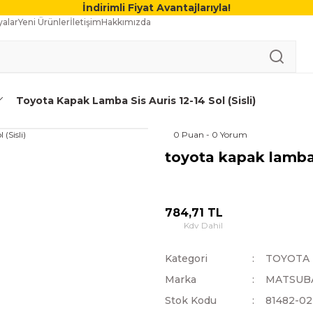
İndirimli Fiyat Avantajlarıyla!
alar
Yeni Ürünler
İletişim
Hakkımızda
Toyota Kapak Lamba Sis Auris 12-14 Sol (Sisli)
0 Puan - 0 Yorum
toyota kapak lamba si
784,71 TL
Kdv Dahil
Kategori
TOYOTA
Marka
MATSUB
Stok Kodu
81482-0