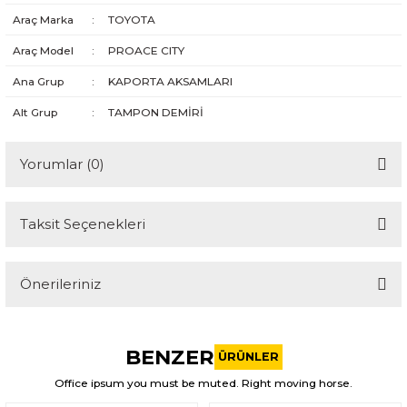
Araç Marka
:
TOYOTA
Araç Model
:
PROACE CITY
Ana Grup
:
KAPORTA AKSAMLARI
Alt Grup
:
TAMPON DEMİRİ
Yorumlar (0)
Taksit Seçenekleri
Bu ürüne ilk yorumu siz yapın!
Önerileriniz
Yorum Yaz
Bu ürünün fiyat bilgisi, resim, ürün açıklamalarında ve diğer
konularda yetersiz gördüğünüz noktaları öneri formunu
BENZER
kullanarak tarafımıza iletebilirsiniz.
ÜRÜNLER
Görüş ve önerileriniz için teşekkür ederiz.
Office ipsum you must be muted. Right moving horse.