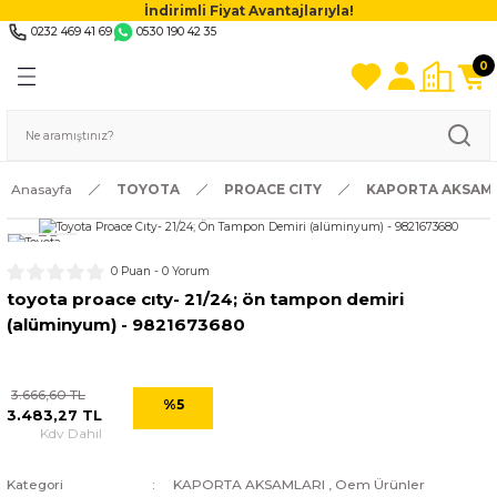
İndirimli Fiyat Avantajlarıyla!
0232 469 41 69
0530 190 42 35
0
Anasayfa
TOYOTA
PROACE CITY
KAPORTA AKSAM
0 Puan - 0 Yorum
toyota proace cıty- 21/24; ön tampon demiri
(alüminyum) - 9821673680
3.666,60 TL
%5
3.483,27 TL
Kdv Dahil
Kategori
KAPORTA AKSAMLARI
,
Oem Ürünler