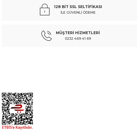
128 BİT SSL SELTİFİKASI
İLE GÜVENLİ ÖDEME
MÜŞTERİ HİZMETLERİ
0232 469 41 69
Müşteri hizmetlerinin takip edilmesi çok önemlidir.
HESABIM
OTO YEDEK PARÇALARI