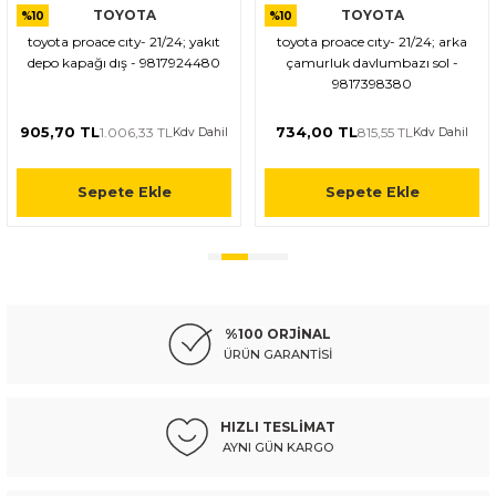
TOYOTA
TOYOTA
%10
%10
Ürün resmi kalitesiz, bozuk veya görüntülenemiyor.
toyota proace cıty- 21/24; yakıt
toyota proace cıty- 21/24; arka
Ürün açıklamasında eksik bilgiler bulunuyor.
depo kapağı dış - 9817924480
çamurluk davlumbazı sol -
Ürün bilgilerinde hatalar bulunuyor.
9817398380
Ürün fiyatı diğer sitelerden daha pahalı.
905,70 TL
734,00 TL
1.006,33 TL
815,55 TL
Kdv Dahil
Kdv Dahil
Bu ürüne benzer farklı alternatifler olmalı.
Sepete Ekle
Sepete Ekle
Gönder
%100 ORJİNAL
ÜRÜN GARANTİSİ
HIZLI TESLİMAT
AYNI GÜN KARGO