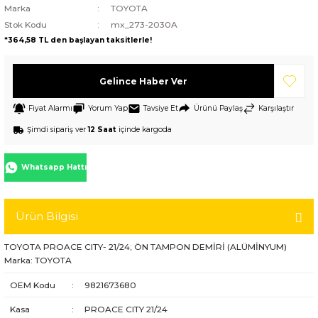
Marka
TOYOTA
Stok Kodu
mx_273-2030A
*364,58 TL den başlayan taksitlerle!
Gelince Haber Ver
Fiyat Alarmı
Yorum Yap
Tavsiye Et
Ürünü Paylaş
Karşılaştır
Şimdi sipariş ver
12 Saat
içinde kargoda
Whatsapp Hattı
Ürün Bilgisi
TOYOTA PROACE CITY- 21/24; ÖN TAMPON DEMİRİ (ALÜMİNYUM)
Marka: TOYOTA
OEM Kodu
:
9821673680
Kasa
:
PROACE CITY 21/24