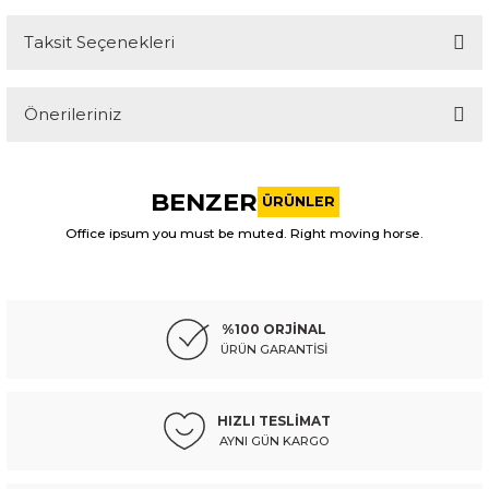
Taksit Seçenekleri
Bu ürüne ilk yorumu siz yapın!
Önerileriniz
Yorum Yaz
Bu ürünün fiyat bilgisi, resim, ürün açıklamalarında ve diğer
konularda yetersiz gördüğünüz noktaları öneri formunu
BENZER
kullanarak tarafımıza iletebilirsiniz.
ÜRÜNLER
Görüş ve önerileriniz için teşekkür ederiz.
Office ipsum you must be muted. Right moving horse.
A-KALİTE
Ürün resmi kalitesiz, bozuk veya görüntülenemiyor.
volkswagen far tiguan 16-20 sağ (ledli/xenon)
Ürün açıklamasında eksik bilgiler bulunuyor.
%100 ORJİNAL
Ürün bilgilerinde hatalar bulunuyor.
ÜRÜN GARANTİSİ
Ürün fiyatı diğer sitelerden daha pahalı.
17.841,05 TL
Kdv Dahil
Bu ürüne benzer farklı alternatifler olmalı.
HIZLI TESLİMAT
AYNI GÜN KARGO
Sepete Ekle