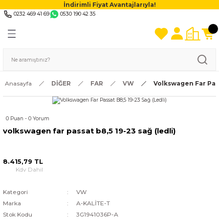
İndirimli Fiyat Avantajlarıyla!
0232 469 41 69
0530 190 42 35
Anasayfa
DİĞER
FAR
VW
Volkswagen Far Pass
0 Puan - 0 Yorum
volkswagen far passat b8,5 19-23 sağ (ledli)
8.415,79 TL
Kdv Dahil
Kategori
VW
Marka
A-KALİTE-T
Stok Kodu
3G1941036P-A