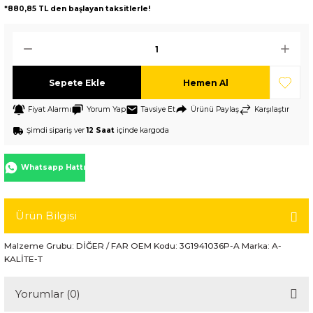
*880,85 TL den başlayan taksitlerle!
Sepete Ekle
Hemen Al
Fiyat Alarmı
Yorum Yap
Tavsiye Et
Ürünü Paylaş
Karşılaştır
Şimdi sipariş ver
12 Saat
içinde kargoda
Whatsapp Hattı
Ürün Bilgisi
Malzeme Grubu: DİĞER / FAR OEM Kodu: 3G1941036P-A Marka: A-
KALİTE-T
Yorumlar (0)