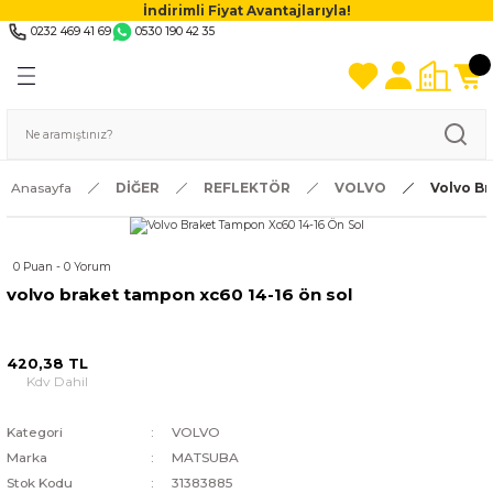
İndirimli Fiyat Avantajlarıyla!
0232 469 41 69
0530 190 42 35
Anasayfa
DİĞER
REFLEKTÖR
VOLVO
Volvo Br
0 Puan - 0 Yorum
volvo braket tampon xc60 14-16 ön sol
420,38 TL
Kdv Dahil
Kategori
VOLVO
Marka
MATSUBA
Stok Kodu
31383885