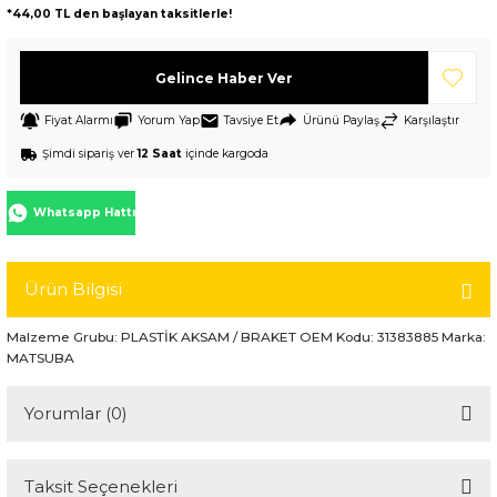
*44,00 TL den başlayan taksitlerle!
Gelince Haber Ver
Fiyat Alarmı
Yorum Yap
Tavsiye Et
Ürünü Paylaş
Karşılaştır
Şimdi sipariş ver
12 Saat
içinde kargoda
Whatsapp Hattı
Ürün Bilgisi
Malzeme Grubu: PLASTİK AKSAM / BRAKET OEM Kodu: 31383885 Marka:
MATSUBA
Yorumlar (0)
Taksit Seçenekleri
Bu ürüne ilk yorumu siz yapın!